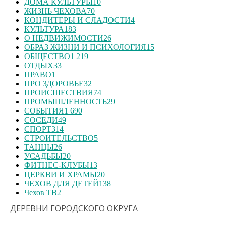
ДОМА КУЛЬТУРЫ
10
ЖИЗНЬ ЧЕХОВА
70
КОНДИТЕРЫ И СЛАДОСТИ
4
КУЛЬТУРА
183
О НЕДВИЖИМОСТИ
26
ОБРАЗ ЖИЗНИ И ПСИХОЛОГИЯ
15
ОБЩЕСТВО
1 219
ОТДЫХ
33
ПРАВО
1
ПРО ЗДОРОВЬЕ
32
ПРОИСШЕСТВИЯ
74
ПРОМЫШЛЕННОСТЬ
29
СОБЫТИЯ
1 690
СОСЕДИ
49
СПОРТ
314
СТРОИТЕЛЬСТВО
5
ТАНЦЫ
26
УСАДЬБЫ
20
ФИТНЕС-КЛУБЫ
13
ЦЕРКВИ И ХРАМЫ
20
ЧЕХОВ ДЛЯ ДЕТЕЙ
138
Чехов ТВ
2
ДЕРЕВНИ ГОРОДСКОГО ОКРУГА