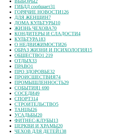
ВЫБОРЫ
2
ГИБДД сообщает
31
ГОРЯЧИЕ НОВОСТИ
126
ДЛЯ ЖЕНЩИН
7
ДОМА КУЛЬТУРЫ
10
ЖИЗНЬ ЧЕХОВА
70
КОНДИТЕРЫ И СЛАДОСТИ
4
КУЛЬТУРА
183
О НЕДВИЖИМОСТИ
26
ОБРАЗ ЖИЗНИ И ПСИХОЛОГИЯ
15
ОБЩЕСТВО
1 219
ОТДЫХ
33
ПРАВО
1
ПРО ЗДОРОВЬЕ
32
ПРОИСШЕСТВИЯ
74
ПРОМЫШЛЕННОСТЬ
29
СОБЫТИЯ
1 690
СОСЕДИ
49
СПОРТ
314
СТРОИТЕЛЬСТВО
5
ТАНЦЫ
26
УСАДЬБЫ
20
ФИТНЕС-КЛУБЫ
13
ЦЕРКВИ И ХРАМЫ
20
ЧЕХОВ ДЛЯ ДЕТЕЙ
138