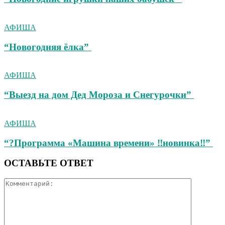
АФИША
“Новогодняя ёлка”
АФИША
“Выезд на дом Дед Мороза и Снегурочки”
АФИША
“?Программа «Машина времени» ‼новинка‼”
ОСТАВЬТЕ ОТВЕТ