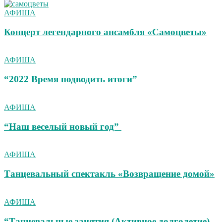
АФИША
Концерт легендарного ансамбля «Самоцветы»
АФИША
“2022 Время подводить итоги”
АФИША
“Наш веселый новый год”
АФИША
Танцевальный спектакль «Возвращение домой»
АФИША
“Танцевальные занятия (Активное долголетие)