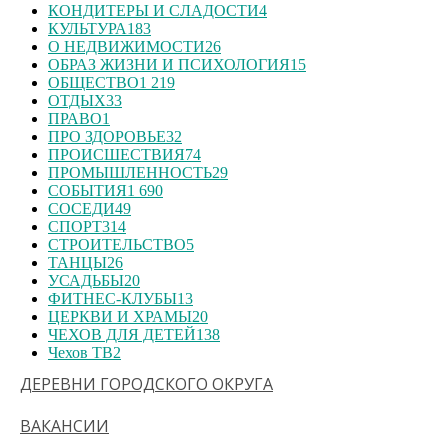
КОНДИТЕРЫ И СЛАДОСТИ
4
КУЛЬТУРА
183
О НЕДВИЖИМОСТИ
26
ОБРАЗ ЖИЗНИ И ПСИХОЛОГИЯ
15
ОБЩЕСТВО
1 219
ОТДЫХ
33
ПРАВО
1
ПРО ЗДОРОВЬЕ
32
ПРОИСШЕСТВИЯ
74
ПРОМЫШЛЕННОСТЬ
29
СОБЫТИЯ
1 690
СОСЕДИ
49
СПОРТ
314
СТРОИТЕЛЬСТВО
5
ТАНЦЫ
26
УСАДЬБЫ
20
ФИТНЕС-КЛУБЫ
13
ЦЕРКВИ И ХРАМЫ
20
ЧЕХОВ ДЛЯ ДЕТЕЙ
138
Чехов ТВ
2
ДЕРЕВНИ ГОРОДСКОГО ОКРУГА
ВАКАНСИИ