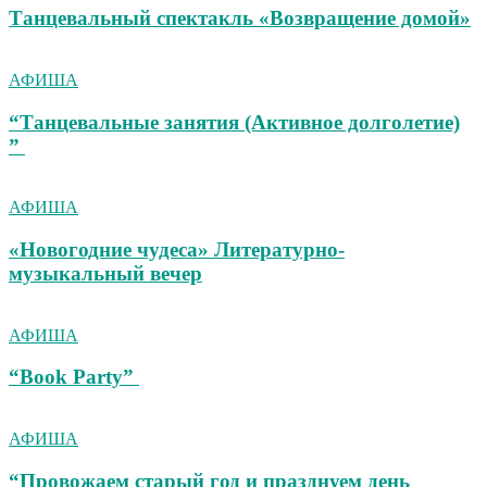
Танцевальный спектакль «Возвращение домой»
АФИША
“Танцевальные занятия (Активное долголетие)
”
АФИША
«Новогодние чудеса» Литературно-
музыкальный вечер
АФИША
“Book Party”
АФИША
“Провожаем старый год и празднуем день