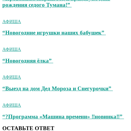
рождения седого Тумана!”
АФИША
“Новогодние игрушки наших бабушек”
АФИША
“Новогодняя ёлка”
АФИША
“Выезд на дом Дед Мороза и Снегурочки”
АФИША
“?Программа «Машина времени» ‼новинка‼”
ОСТАВЬТЕ ОТВЕТ