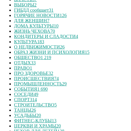
ВЫБОРЫ
2
ГИБДД сообщает
31
ГОРЯЧИЕ НОВОСТИ
126
ДЛЯ ЖЕНЩИН
7
ДОМА КУЛЬТУРЫ
10
ЖИЗНЬ ЧЕХОВА
70
КОНДИТЕРЫ И СЛАДОСТИ
4
КУЛЬТУРА
183
О НЕДВИЖИМОСТИ
26
ОБРАЗ ЖИЗНИ И ПСИХОЛОГИЯ
15
ОБЩЕСТВО
1 219
ОТДЫХ
33
ПРАВО
1
ПРО ЗДОРОВЬЕ
32
ПРОИСШЕСТВИЯ
74
ПРОМЫШЛЕННОСТЬ
29
СОБЫТИЯ
1 690
СОСЕДИ
49
СПОРТ
314
СТРОИТЕЛЬСТВО
5
ТАНЦЫ
26
УСАДЬБЫ
20
ФИТНЕС-КЛУБЫ
13
ЦЕРКВИ И ХРАМЫ
20