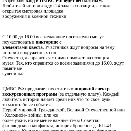
23 февраля
вход в ЦМВС РФ будет
бесп
латным
.
Любителей истории ждут 24 зала экспозиции, а также
открытая смотровая площадка
вооружения и военной техники.
С 10.00 до 16.00 все желающие посетители смогут
поучаствовать в
викторине с
элементами квеста
. Участников ждут вопросы на тему
истории вооруженных сил
Отечества, а справиться с ними поможет экспозиция
музея. Тех, кто справится со всеми заданиями до 16.00, ждут
памятные
сувениры.
ЦМВС РФ предлагает посетителям
широкий спектр
экскурсионных программ
(за отдельную плату)
. Каждый
любитель истории найдет среди них что-то свое, будь
то масштабные события
Первой мировой, Гражданской, Великой Отечественной или
«Холодной» войны, или же
более узкие, но не менее важные темы Советско-
финляндского конфликта, история бронепоезда БП-43
и другое. Кроме классических экскурсионных форматов