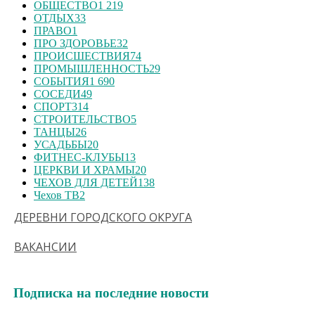
ОБЩЕСТВО
1 219
ОТДЫХ
33
ПРАВО
1
ПРО ЗДОРОВЬЕ
32
ПРОИСШЕСТВИЯ
74
ПРОМЫШЛЕННОСТЬ
29
СОБЫТИЯ
1 690
СОСЕДИ
49
СПОРТ
314
СТРОИТЕЛЬСТВО
5
ТАНЦЫ
26
УСАДЬБЫ
20
ФИТНЕС-КЛУБЫ
13
ЦЕРКВИ И ХРАМЫ
20
ЧЕХОВ ДЛЯ ДЕТЕЙ
138
Чехов ТВ
2
ДЕРЕВНИ ГОРОДСКОГО ОКРУГА
ВАКАНСИИ
Подписка на последние новости