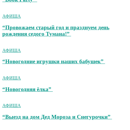
АФИША
“Провожаем старый год и празднуем день
рождения седого Тумана!”
АФИША
“Новогодние игрушки наших бабушек”
АФИША
“Новогодняя ёлка”
АФИША
“Выезд на дом Дед Мороза и Снегурочки”