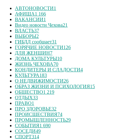
АВТОНОВОСТИ
1
АФИША
1 166
ВАКАНСИИ
1
Видео новости Чехова
21
ВЛАСТЬ
37
ВЫБОРЫ
2
ГИБДД сообщает
31
ГОРЯЧИЕ НОВОСТИ
126
ДЛЯ ЖЕНЩИН
7
ДОМА КУЛЬТУРЫ
10
ЖИЗНЬ ЧЕХОВА
70
КОНДИТЕРЫ И СЛАДОСТИ
4
КУЛЬТУРА
183
О НЕДВИЖИМОСТИ
26
ОБРАЗ ЖИЗНИ И ПСИХОЛОГИЯ
15
ОБЩЕСТВО
1 219
ОТДЫХ
33
ПРАВО
1
ПРО ЗДОРОВЬЕ
32
ПРОИСШЕСТВИЯ
74
ПРОМЫШЛЕННОСТЬ
29
СОБЫТИЯ
1 690
СОСЕДИ
49
СПОРТ
314