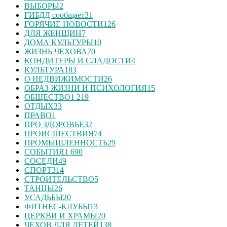
ВЫБОРЫ
2
ГИБДД сообщает
31
ГОРЯЧИЕ НОВОСТИ
126
ДЛЯ ЖЕНЩИН
7
ДОМА КУЛЬТУРЫ
10
ЖИЗНЬ ЧЕХОВА
70
КОНДИТЕРЫ И СЛАДОСТИ
4
КУЛЬТУРА
183
О НЕДВИЖИМОСТИ
26
ОБРАЗ ЖИЗНИ И ПСИХОЛОГИЯ
15
ОБЩЕСТВО
1 219
ОТДЫХ
33
ПРАВО
1
ПРО ЗДОРОВЬЕ
32
ПРОИСШЕСТВИЯ
74
ПРОМЫШЛЕННОСТЬ
29
СОБЫТИЯ
1 690
СОСЕДИ
49
СПОРТ
314
СТРОИТЕЛЬСТВО
5
ТАНЦЫ
26
УСАДЬБЫ
20
ФИТНЕС-КЛУБЫ
13
ЦЕРКВИ И ХРАМЫ
20
ЧЕХОВ ДЛЯ ДЕТЕЙ
138