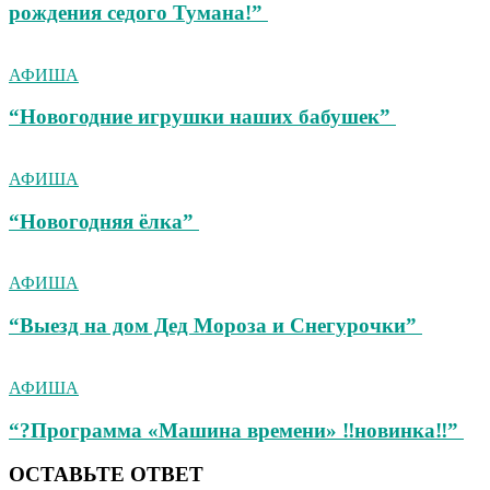
рождения седого Тумана!”
АФИША
“Новогодние игрушки наших бабушек”
АФИША
“Новогодняя ёлка”
АФИША
“Выезд на дом Дед Мороза и Снегурочки”
АФИША
“?Программа «Машина времени» ‼новинка‼”
ОСТАВЬТЕ ОТВЕТ