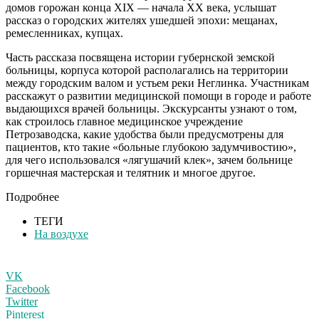
домов горожан конца XIX — начала XX века, услышат
рассказ о городских жителях ушедшей эпохи: мещанах,
ремесленниках, купцах.
Часть рассказа посвящена истории губернской земской
больницы, корпуса которой располагались на территории
между городским валом и устьем реки Неглинка. Участникам
расскажут о развитии медицинской помощи в городе и работе
выдающихся врачей больницы. Экскурсанты узнают о том,
как строилось главное медицинское учреждение
Петрозаводска, какие удобства были предусмотрены для
пациентов, кто такие «больные глубокою задумчивостию»,
для чего использовался «лягушачий клек», зачем больнице
горшечная мастерская и телятник
и многое другое.
Подробнее
ТЕГИ
На воздухе
VK
Facebook
Twitter
Pinterest