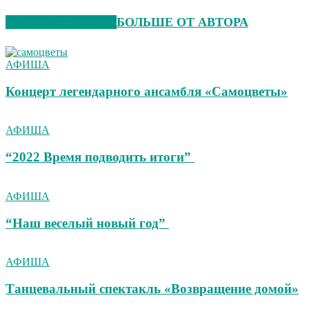
СХОЖИЕ СТАТЬИ
БОЛЬШЕ ОТ АВТОРА
АФИША
Концерт легендарного ансамбля «Самоцветы»
АФИША
“2022 Время подводить итоги”
АФИША
“Наш веселый новый год”
АФИША
Танцевальный спектакль «Возвращение домой»