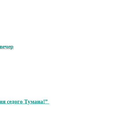
вечер
ия седого Тумана!”