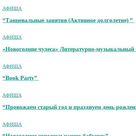
АФИША
“Танцевальные занятия (Активное долголетие) ”
АФИША
«Новогодние чудеса» Литературно-музыкальный 
АФИША
“Book Party”
АФИША
“Провожаем старый год и празднуем день рожден
АФИША
“Новогодние игрушки наших бабушек”