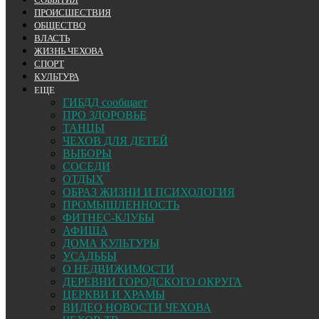
ПРОИСШЕСТВИЯ
ОБЩЕСТВО
ВЛАСТЬ
ЖИЗНЬ ЧЕХОВА
СПОРТ
КУЛЬТУРА
ЕЩЕ
ГИБДД сообщает
ПРО ЗДОРОВЬЕ
ТАНЦЫ
ЧЕХОВ ДЛЯ ДЕТЕЙ
ВЫБОРЫ
СОСЕДИ
ОТДЫХ
ОБРАЗ ЖИЗНИ И ПСИХОЛОГИЯ
ПРОМЫШЛЕННОСТЬ
ФИТНЕС-КЛУБЫ
АФИША
ДОМА КУЛЬТУРЫ
УСАДЬБЫ
О НЕДВИЖИМОСТИ
ДЕРЕВНИ ГОРОДСКОГО ОКРУГА
ЦЕРКВИ И ХРАМЫ
ВИДЕО НОВОСТИ ЧЕХОВА