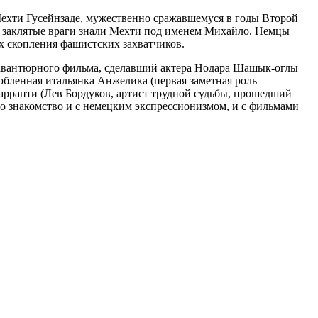
ехти Гусейнзаде, мужественно сражавшемуся в годы Второй
и заклятые враги знали Мехти под именем Михайло. Немцы
ах скопления фашистских захватчиков.
 авантюрного фильма, сделавший актера Нодара Шашык-оглы
бленная итальянка Анжелика (первая заметная роль
арранти (Лев Бордуков, артист трудной судьбы, прошедший
о знакомство и с немецким экспрессионизмом, и с фильмами