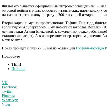
Фильм открывается официальным титром-посвящением: «Славн
мировой войны в рядах югославо-итальянских партизанских с
назначали за его голову награду в 300 тысяч рейхсмарок, но н
Вторая картина мультипрофессионала Тофика Тагизаде, блист
голливудским супергероем. Ему помогают югослав Веселин (Юр
ленинградки Агнии Елекоевой, к сожалению, редко работавше
сталинские лагеря). А в изощренном операторском решении Ал
в стиле нуар.
Показ пройдет с пленки 35 мм из коллекции
Госфильмофонда Р
Подробнее
ТЕГИ
История
VK
Facebook
Twitter
Pinterest
WhatsApp
Viber