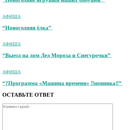
АФИША
“Новогодняя ёлка”
АФИША
“Выезд на дом Дед Мороза и Снегурочки”
АФИША
“?Программа «Машина времени» ‼новинка‼”
ОСТАВЬТЕ ОТВЕТ