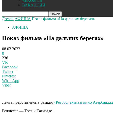
ЧЕХОВ ТВ
ВАКАНСИИ
Домой
АФИША
Показ фильма «На дальних берегах»
АФИША
Показ фильма «На дальних берегах»
08.02.2022
0
236
VK
Facebook
Twitter
Pinterest
WhatsApp
Viber
Л
ента представлена в рамках
«Ретроспективы кино Азербайджа
Режиссер — Тофик Тагизаде.