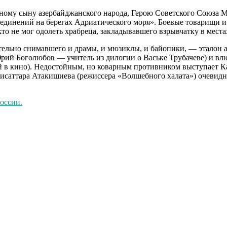
ому сыну азербайджанского народа, Герою Советского Союза М
оединений на берегах Адриатического моря». Боевые товарищи 
икто не мог одолеть храбреца, закладывавшего взрывчатку в мест
ательно снимавшего и драмы, и мюзиклы, и байопики, — эталон
ий Боголюбов — учитель из дилогии о Ваське Трубачеве) и влю
й в кино). Недостойным, но коварным противником выступает К
исаттара Атакишиева (режиссера «Волшебного халата») очевидн
оссии.