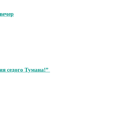
вечер
ия седого Тумана!”