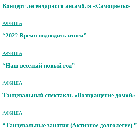
Концерт легендарного ансамбля «Самоцветы»
АФИША
“2022 Время подводить итоги”
АФИША
“Наш веселый новый год”
АФИША
Танцевальный спектакль «Возвращение домой»
АФИША
“Танцевальные занятия (Активное долголетие) ”