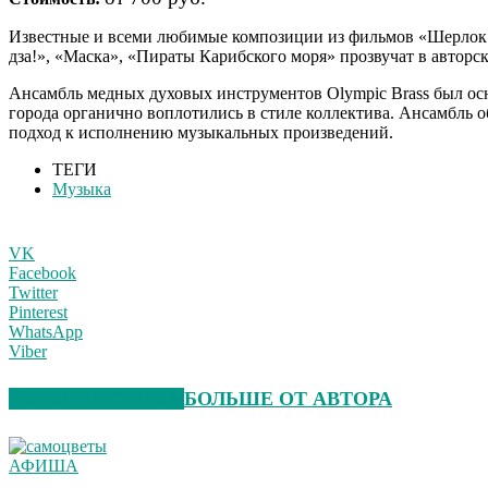
И
звестные и всеми любимые композиции из фильмов «Шерлок 
дза!», «Маска», «Пираты Карибского моря» прозвучат в авторс
Ансамбль медных духовых инструментов Olympic Brass был осн
города органично воплотились в стиле коллектива. Ансамбль
подход к исполнению музыкальных произведений.
ТЕГИ
Музыка
VK
Facebook
Twitter
Pinterest
WhatsApp
Viber
СХОЖИЕ СТАТЬИ
БОЛЬШЕ ОТ АВТОРА
АФИША