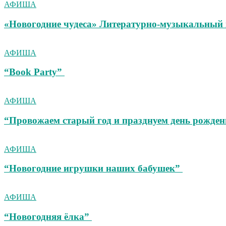
АФИША
«Новогодние чудеса» Литературно-музыкальный 
АФИША
“Book Party”
АФИША
“Провожаем старый год и празднуем день рожден
АФИША
“Новогодние игрушки наших бабушек”
АФИША
“Новогодняя ёлка”