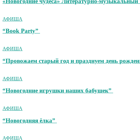
«Новогодние чудеса» Литературно-музыкальный 
АФИША
“Book Party”
АФИША
“Провожаем старый год и празднуем день рожден
АФИША
“Новогодние игрушки наших бабушек”
АФИША
“Новогодняя ёлка”
АФИША