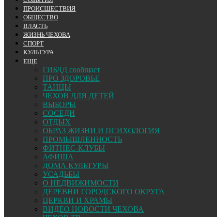
ПРОИСШЕСТВИЯ
ОБЩЕСТВО
ВЛАСТЬ
ЖИЗНЬ ЧЕХОВА
СПОРТ
КУЛЬТУРА
ЕЩЕ
ГИБДД сообщает
ПРО ЗДОРОВЬЕ
ТАНЦЫ
ЧЕХОВ ДЛЯ ДЕТЕЙ
ВЫБОРЫ
СОСЕДИ
ОТДЫХ
ОБРАЗ ЖИЗНИ И ПСИХОЛОГИЯ
ПРОМЫШЛЕННОСТЬ
ФИТНЕС-КЛУБЫ
АФИША
ДОМА КУЛЬТУРЫ
УСАДЬБЫ
О НЕДВИЖИМОСТИ
ДЕРЕВНИ ГОРОДСКОГО ОКРУГА
ЦЕРКВИ И ХРАМЫ
ВИДЕО НОВОСТИ ЧЕХОВА