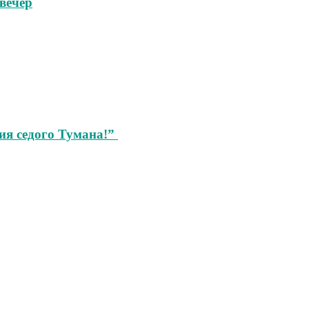
вечер
ия седого Тумана!”