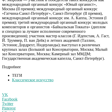
международный органный конкурс «Юный органист»,
Москва (II премия); международный органный конкурс
«Гатчина-Санкт-Петербург», Санкт-Петербург (II премия),
международный органный конкурс им. А. Каппа, Эстония (I
премия); третий международный органный конкурс молодых
композиторов и органистов «Байкальская Токката» (диплом
и спецприз за лучшее исполнение современного
произведения); участник мастер классов (Г. Иденстам, А. Гаст,
Й. Труммер, П. ван Дейк) и летних академий (Таллин,
Эстония; Дордрехт, Нидерланды); выступал в различных
крупных залах (Большой зал Консерватории, Москва; Малый
зал Консерватории, Москва; Камерный зал ММДМ;
Государственная академическая капелла, Санкт-Петербург).
Подробнее
ТЕГИ
Классическое искусство
VK
Facebook
Twitter
Pinterest