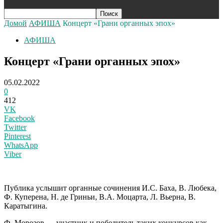
Домой
АФИША
Концерт «Грани органных эпох»
АФИША
Концерт «Грани органных эпох»
05.02.2022
0
412
VK
Facebook
Twitter
Pinterest
WhatsApp
Viber
П
ублика услышит органные сочинения И.С. Баха, В. Любека,
Ф. Куперена, Н. де Гриньи, В.А. Моцарта, Л. Вьерна, В.
Каратыгина.
Ф. Морозов — участник и победитель таких конкурсов как