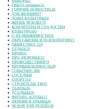
ВЫБОРЫ
2
ГИБДД сообщает
31
ГОРЯЧИЕ НОВОСТИ
126
ДЛЯ ЖЕНЩИН
7
ДОМА КУЛЬТУРЫ
10
ЖИЗНЬ ЧЕХОВА
70
КОНДИТЕРЫ И СЛАДОСТИ
4
КУЛЬТУРА
183
О НЕДВИЖИМОСТИ
26
ОБРАЗ ЖИЗНИ И ПСИХОЛОГИЯ
15
ОБЩЕСТВО
1 219
ОТДЫХ
33
ПРАВО
1
ПРО ЗДОРОВЬЕ
32
ПРОИСШЕСТВИЯ
74
ПРОМЫШЛЕННОСТЬ
29
СОБЫТИЯ
1 690
СОСЕДИ
49
СПОРТ
314
СТРОИТЕЛЬСТВО
5
ТАНЦЫ
26
УСАДЬБЫ
20
ФИТНЕС-КЛУБЫ
13
ЦЕРКВИ И ХРАМЫ
20
ЧЕХОВ ДЛЯ ДЕТЕЙ
138