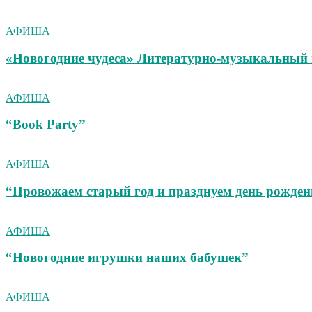
АФИША
«Новогодние чудеса» Литературно-музыкальный 
АФИША
“Book Party”
АФИША
“Провожаем старый год и празднуем день рожден
АФИША
“Новогодние игрушки наших бабушек”
АФИША