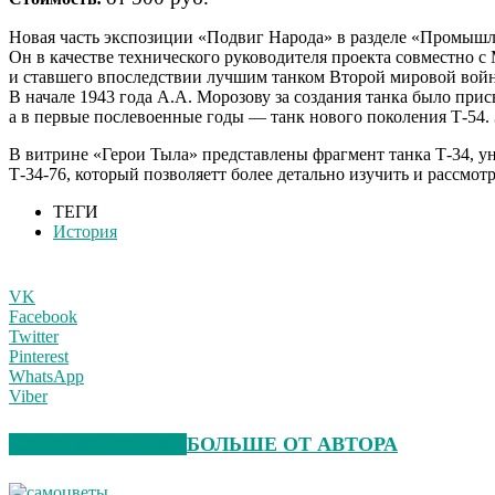
Н
овая часть экспозиции «Подвиг Народа» в разделе «Промыш
Он в качестве технического руководителя проекта совместно с
и ставшего впоследствии лучшим танком Второй мировой вой
В начале 1943 года А.А. Морозову за создания танка было при
а в первые послевоенные годы — танк нового поколения Т-54. 
В витрине «Герои Тыла» представлены фрагмент танка Т-34, у
Т-34-76, который позволяетт более детально изучить и рассмот
ТЕГИ
История
VK
Facebook
Twitter
Pinterest
WhatsApp
Viber
СХОЖИЕ СТАТЬИ
БОЛЬШЕ ОТ АВТОРА