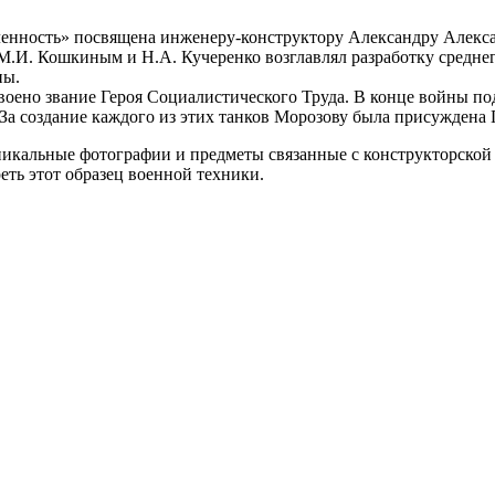
ленность» посвящена инженеру-конструктору Александру Алекс
 М.И. Кошкиным и Н.А. Кучеренко возглавлял разработку среднег
ны.
своено звание Героя Социалистического Труда. В конце войны по
За создание каждого из этих танков Морозову была присуждена 
никальные фотографии и предметы связанные с конструкторской
реть этот образец военной техники.