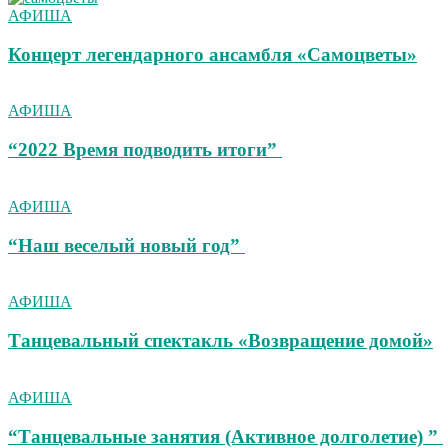
АФИША
Концерт легендарного ансамбля «Самоцветы»
АФИША
“2022 Время подводить итоги”
АФИША
“Наш веселый новый год”
АФИША
Танцевальный спектакль «Возвращение домой»
АФИША
“Танцевальные занятия (Активное долголетие) ”