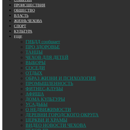
ПРОИСШЕСТВИЯ
ОБЩЕСТВО
ВЛАСТЬ
ЖИЗНЬ ЧЕХОВА
СПОРТ
КУЛЬТУРА
ЕЩЕ
ГИБДД сообщает
ПРО ЗДОРОВЬЕ
ТАНЦЫ
ЧЕХОВ ДЛЯ ДЕТЕЙ
ВЫБОРЫ
СОСЕДИ
ОТДЫХ
ОБРАЗ ЖИЗНИ И ПСИХОЛОГИЯ
ПРОМЫШЛЕННОСТЬ
ФИТНЕС-КЛУБЫ
АФИША
ДОМА КУЛЬТУРЫ
УСАДЬБЫ
О НЕДВИЖИМОСТИ
ДЕРЕВНИ ГОРОДСКОГО ОКРУГА
ЦЕРКВИ И ХРАМЫ
ВИДЕО НОВОСТИ ЧЕХОВА