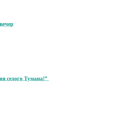
вечер
ия седого Тумана!”