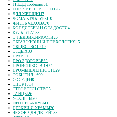
ГИБДД сообщает
31
ГОРЯЧИЕ НОВОСТИ
126
ДЛЯ ЖЕНЩИН
7
ДОМА КУЛЬТУРЫ
10
ЖИЗНЬ ЧЕХОВА
70
КОНДИТЕРЫ И СЛАДОСТИ
4
КУЛЬТУРА
183
О НЕДВИЖИМОСТИ
26
ОБРАЗ ЖИЗНИ И ПСИХОЛОГИЯ
15
ОБЩЕСТВО
1 219
ОТДЫХ
33
ПРАВО
1
ПРО ЗДОРОВЬЕ
32
ПРОИСШЕСТВИЯ
74
ПРОМЫШЛЕННОСТЬ
29
СОБЫТИЯ
1 690
СОСЕДИ
49
СПОРТ
314
СТРОИТЕЛЬСТВО
5
ТАНЦЫ
26
УСАДЬБЫ
20
ФИТНЕС-КЛУБЫ
13
ЦЕРКВИ И ХРАМЫ
20
ЧЕХОВ ДЛЯ ДЕТЕЙ
138