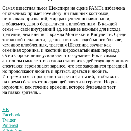
С
амая известная пьеса Шекспира на сцене РАМТа избавлена
от обычных примет love story: ни пышных костюмов,
ни пылких признаний, мир расщеплен ненавистью и,
в общем-то, давно безразличен к влюбленным. В каждой
семье — свой внутренний ад, не менее важный для исхода
трагедии, чем внешняя вражда Монтекки и Капулетти. Среди
тотальной ненависти, где несчастных людей много больше,
чем двое влюбленных, трагедия Шекспира звучит как
семейная хроника, и жесткий шероховатый язык перевода
Осии Сороки лишь усиливает это звучание. Рок в самом
античном смысле этого слова становится действующим лицом
спектакля: герои знают заранее, что все завершится трагедией,
но продолжают любить и драться, драться и любить.
И стремиться в пространство грез и фантазий, чтобы хоть
на время сбежать от поедающей злости и серости. Но рок
неумолим, как течение времени, которое буквально тает
на глазах зрителя…
VK
Facebook
Twitter
Pinterest
WhatsApp