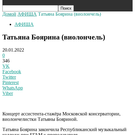
Домой
АФИША
Татьяна Боярина (виолончель)
АФИША
Татьяна Боярина (виолончель)
20.01.2022
0
346
VK
Facebook
Twitter
Pinterest
WhatsApp
Viber
К
онцерт ассистента-стажёра Московской консерватории,
виолончелистки Татьяны Бояриной.
Татьяна Боярина закончила Республиканский музыкальный
колледж при БГАМ у преподавателя