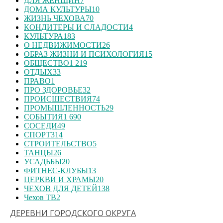
ДЛЯ ЖЕНЩИН
7
ДОМА КУЛЬТУРЫ
10
ЖИЗНЬ ЧЕХОВА
70
КОНДИТЕРЫ И СЛАДОСТИ
4
КУЛЬТУРА
183
О НЕДВИЖИМОСТИ
26
ОБРАЗ ЖИЗНИ И ПСИХОЛОГИЯ
15
ОБЩЕСТВО
1 219
ОТДЫХ
33
ПРАВО
1
ПРО ЗДОРОВЬЕ
32
ПРОИСШЕСТВИЯ
74
ПРОМЫШЛЕННОСТЬ
29
СОБЫТИЯ
1 690
СОСЕДИ
49
СПОРТ
314
СТРОИТЕЛЬСТВО
5
ТАНЦЫ
26
УСАДЬБЫ
20
ФИТНЕС-КЛУБЫ
13
ЦЕРКВИ И ХРАМЫ
20
ЧЕХОВ ДЛЯ ДЕТЕЙ
138
Чехов ТВ
2
ДЕРЕВНИ ГОРОДСКОГО ОКРУГА