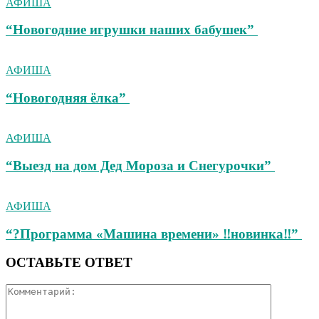
АФИША
“Новогодние игрушки наших бабушек”
АФИША
“Новогодняя ёлка”
АФИША
“Выезд на дом Дед Мороза и Снегурочки”
АФИША
“?Программа «Машина времени» ‼новинка‼”
ОСТАВЬТЕ ОТВЕТ