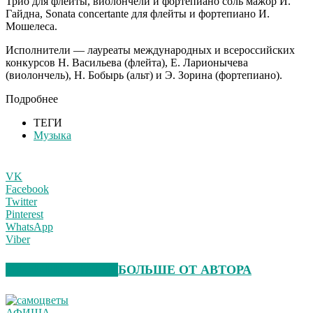
Трио для флейты, виолончели и фортепиано соль мажор Й.
Гайдна, Sonata concertante для флейты и фортепиано И.
Мошелеса.
Исполнители — лауреаты международных и всероссийских
конкурсов Н. Васильева (флейта), Е. Ларионычева
(виолончель), Н. Бобырь (альт) и Э. Зорина (фортепиано).
Подробнее
ТЕГИ
Музыка
VK
Facebook
Twitter
Pinterest
WhatsApp
Viber
СХОЖИЕ СТАТЬИ
БОЛЬШЕ ОТ АВТОРА
АФИША