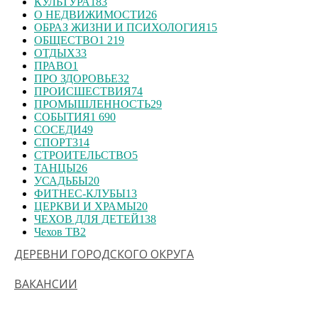
КУЛЬТУРА
183
О НЕДВИЖИМОСТИ
26
ОБРАЗ ЖИЗНИ И ПСИХОЛОГИЯ
15
ОБЩЕСТВО
1 219
ОТДЫХ
33
ПРАВО
1
ПРО ЗДОРОВЬЕ
32
ПРОИСШЕСТВИЯ
74
ПРОМЫШЛЕННОСТЬ
29
СОБЫТИЯ
1 690
СОСЕДИ
49
СПОРТ
314
СТРОИТЕЛЬСТВО
5
ТАНЦЫ
26
УСАДЬБЫ
20
ФИТНЕС-КЛУБЫ
13
ЦЕРКВИ И ХРАМЫ
20
ЧЕХОВ ДЛЯ ДЕТЕЙ
138
Чехов ТВ
2
ДЕРЕВНИ ГОРОДСКОГО ОКРУГА
ВАКАНСИИ