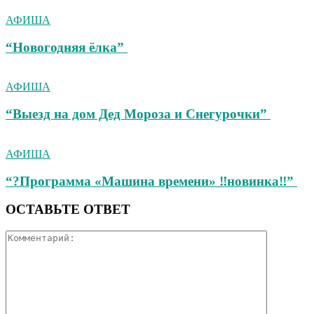
АФИША
“Новогодняя ёлка”
АФИША
“Выезд на дом Дед Мороза и Снегурочки”
АФИША
“?Программа «Машина времени» ‼новинка‼”
ОСТАВЬТЕ ОТВЕТ