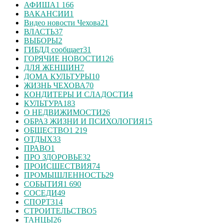
АФИША
1 166
ВАКАНСИИ
1
Видео новости Чехова
21
ВЛАСТЬ
37
ВЫБОРЫ
2
ГИБДД сообщает
31
ГОРЯЧИЕ НОВОСТИ
126
ДЛЯ ЖЕНЩИН
7
ДОМА КУЛЬТУРЫ
10
ЖИЗНЬ ЧЕХОВА
70
КОНДИТЕРЫ И СЛАДОСТИ
4
КУЛЬТУРА
183
О НЕДВИЖИМОСТИ
26
ОБРАЗ ЖИЗНИ И ПСИХОЛОГИЯ
15
ОБЩЕСТВО
1 219
ОТДЫХ
33
ПРАВО
1
ПРО ЗДОРОВЬЕ
32
ПРОИСШЕСТВИЯ
74
ПРОМЫШЛЕННОСТЬ
29
СОБЫТИЯ
1 690
СОСЕДИ
49
СПОРТ
314
СТРОИТЕЛЬСТВО
5
ТАНЦЫ
26