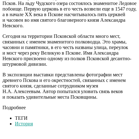
Псков. На льду Чудского озера состоялось знаменитое Ледовое
побоище. Первую церковь в его честь возвели еще в 1547 году,
а в начале ХХ века в Пскове насчитывалось пять церквей
и часовен во имя святого благоверного князя Александра
Невского.
Сегодня на территории Псковской области много мест,
связанных с именем знаменитого полководца.
Это храмы,
часовни и памятники, в его честь
названы улица, переулок
и мост через реку Великую в Пскове. Имя Александра
Невского присвоено одному из полков Псковской десантно-
штурмовой дивизии.
В экспозиции
выставки представлены
фотографии мест
древнего Пскова и его окрестностей
, связанных с именем
святого
князя, сделанные сотрудником музея
Н.А. Алексеевым. Автор попытался уловить связь веков
и показать
удивительные места Псковщины.
Подробнее
ТЕГИ
История