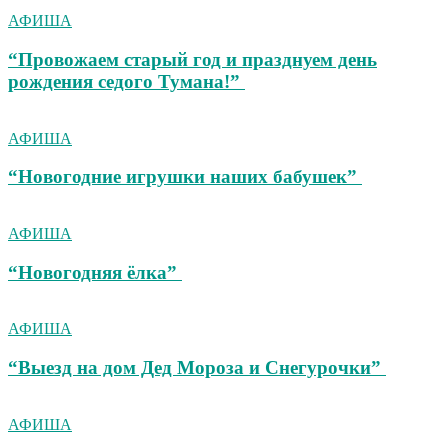
АФИША
“Провожаем старый год и празднуем день
рождения седого Тумана!”
АФИША
“Новогодние игрушки наших бабушек”
АФИША
“Новогодняя ёлка”
АФИША
“Выезд на дом Дед Мороза и Снегурочки”
АФИША