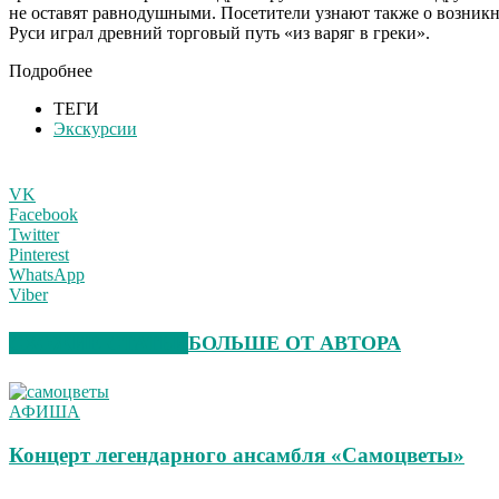
не оставят равнодушными. Посетители узнают также о возникно
Руси играл древний торговый путь «из варяг в греки».
Подробнее
ТЕГИ
Экскурсии
VK
Facebook
Twitter
Pinterest
WhatsApp
Viber
СХОЖИЕ СТАТЬИ
БОЛЬШЕ ОТ АВТОРА
АФИША
Концерт легендарного ансамбля «Самоцветы»