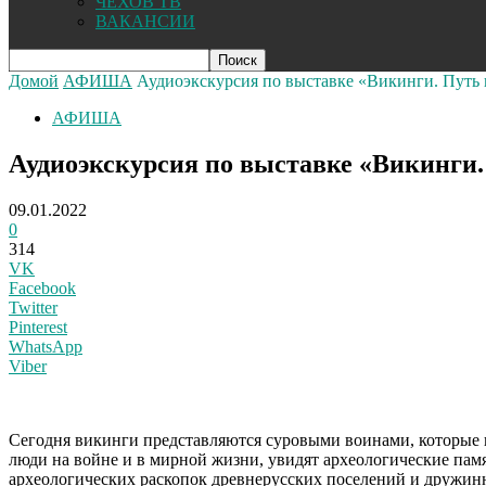
ЧЕХОВ ТВ
ВАКАНСИИ
Домой
АФИША
Аудиоэкскурсия по выставке «Викинги. Путь 
АФИША
Аудиоэкскурсия по выставке «Викинги.
09.01.2022
0
314
VK
Facebook
Twitter
Pinterest
WhatsApp
Viber
С
егодня викинги представляются суровыми воинами, которые н
люди на войне и в мирной жизни, увидят археологические па
археологических раскопок древнерусских поселений и дружинн