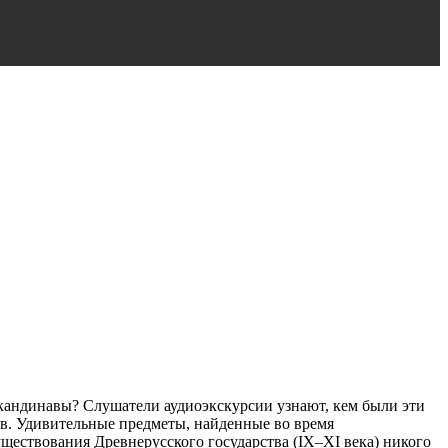
скандинавы? Слушатели аудиоэкскурсии узнают, кем были эти
ов. Удивительные предметы, найденные во время
ществования Древнерусского государства (IX–XI века) никого