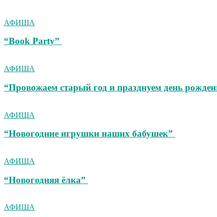
АФИША
“Book Party”
АФИША
“Провожаем старый год и празднуем день рожден
АФИША
“Новогодние игрушки наших бабушек”
АФИША
“Новогодняя ёлка”
АФИША