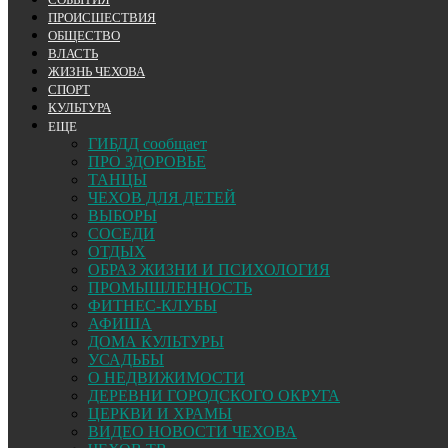
ПРОИСШЕСТВИЯ
ОБЩЕСТВО
ВЛАСТЬ
ЖИЗНЬ ЧЕХОВА
СПОРТ
КУЛЬТУРА
ЕЩЕ
ГИБДД сообщает
ПРО ЗДОРОВЬЕ
ТАНЦЫ
ЧЕХОВ ДЛЯ ДЕТЕЙ
ВЫБОРЫ
СОСЕДИ
ОТДЫХ
ОБРАЗ ЖИЗНИ И ПСИХОЛОГИЯ
ПРОМЫШЛЕННОСТЬ
ФИТНЕС-КЛУБЫ
АФИША
ДОМА КУЛЬТУРЫ
УСАДЬБЫ
О НЕДВИЖИМОСТИ
ДЕРЕВНИ ГОРОДСКОГО ОКРУГА
ЦЕРКВИ И ХРАМЫ
ВИДЕО НОВОСТИ ЧЕХОВА