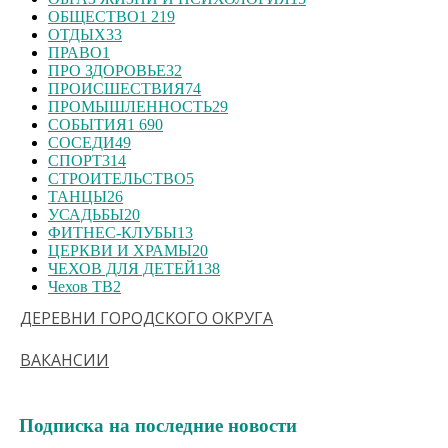
ОБЩЕСТВО
1 219
ОТДЫХ
33
ПРАВО
1
ПРО ЗДОРОВЬЕ
32
ПРОИСШЕСТВИЯ
74
ПРОМЫШЛЕННОСТЬ
29
СОБЫТИЯ
1 690
СОСЕДИ
49
СПОРТ
314
СТРОИТЕЛЬСТВО
5
ТАНЦЫ
26
УСАДЬБЫ
20
ФИТНЕС-КЛУБЫ
13
ЦЕРКВИ И ХРАМЫ
20
ЧЕХОВ ДЛЯ ДЕТЕЙ
138
Чехов ТВ
2
ДЕРЕВНИ ГОРОДСКОГО ОКРУГА
ВАКАНСИИ
Подписка на последние новости