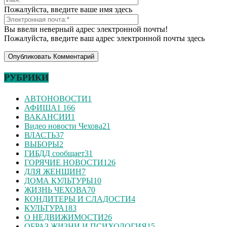
Пожалуйста, введите ваше имя здесь
Вы ввели неверный адрес электронной почты!
Пожалуйста, введите ваш адрес электронной почты здесь
РУБРИКИ
АВТОНОВОСТИ
1
АФИША
1 166
ВАКАНСИИ
1
Видео новости Чехова
21
ВЛАСТЬ
37
ВЫБОРЫ
2
ГИБДД сообщает
31
ГОРЯЧИЕ НОВОСТИ
126
ДЛЯ ЖЕНЩИН
7
ДОМА КУЛЬТУРЫ
10
ЖИЗНЬ ЧЕХОВА
70
КОНДИТЕРЫ И СЛАДОСТИ
4
КУЛЬТУРА
183
О НЕДВИЖИМОСТИ
26
ОБРАЗ ЖИЗНИ И ПСИХОЛОГИЯ
15