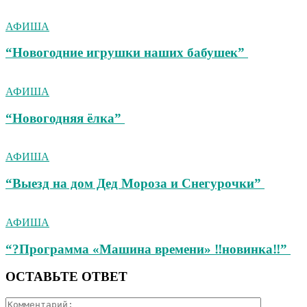
АФИША
“Новогодние игрушки наших бабушек”
АФИША
“Новогодняя ёлка”
АФИША
“Выезд на дом Дед Мороза и Снегурочки”
АФИША
“?Программа «Машина времени» ‼новинка‼”
ОСТАВЬТЕ ОТВЕТ