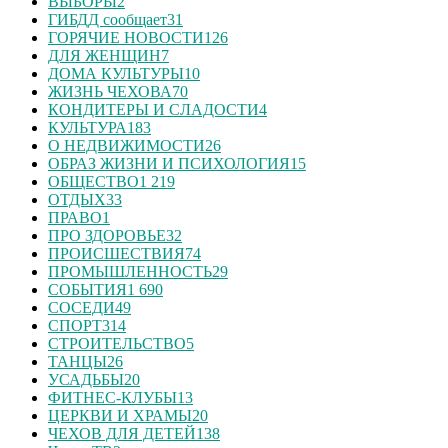
ВЫБОРЫ
2
ГИБДД сообщает
31
ГОРЯЧИЕ НОВОСТИ
126
ДЛЯ ЖЕНЩИН
7
ДОМА КУЛЬТУРЫ
10
ЖИЗНЬ ЧЕХОВА
70
КОНДИТЕРЫ И СЛАДОСТИ
4
КУЛЬТУРА
183
О НЕДВИЖИМОСТИ
26
ОБРАЗ ЖИЗНИ И ПСИХОЛОГИЯ
15
ОБЩЕСТВО
1 219
ОТДЫХ
33
ПРАВО
1
ПРО ЗДОРОВЬЕ
32
ПРОИСШЕСТВИЯ
74
ПРОМЫШЛЕННОСТЬ
29
СОБЫТИЯ
1 690
СОСЕДИ
49
СПОРТ
314
СТРОИТЕЛЬСТВО
5
ТАНЦЫ
26
УСАДЬБЫ
20
ФИТНЕС-КЛУБЫ
13
ЦЕРКВИ И ХРАМЫ
20
ЧЕХОВ ДЛЯ ДЕТЕЙ
138