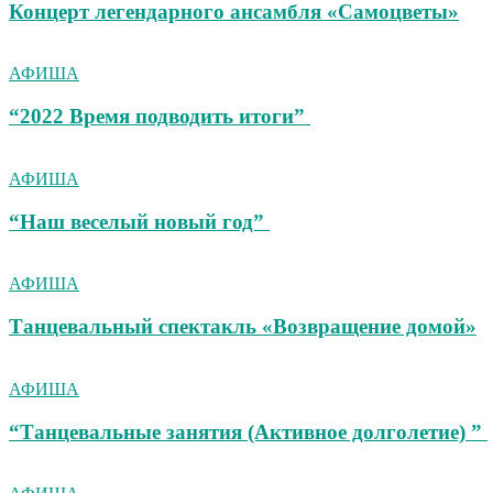
Концерт легендарного ансамбля «Самоцветы»
АФИША
“2022 Время подводить итоги”
АФИША
“Наш веселый новый год”
АФИША
Танцевальный спектакль «Возвращение домой»
АФИША
“Танцевальные занятия (Активное долголетие) ”