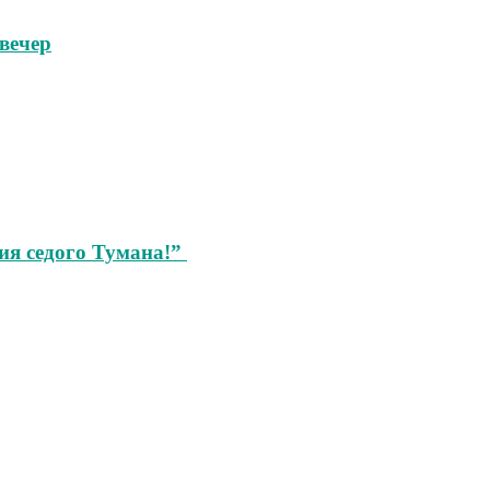
вечер
ия седого Тумана!”