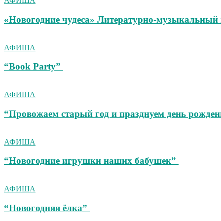
АФИША
«Новогодние чудеса» Литературно-музыкальный 
АФИША
“Book Party”
АФИША
“Провожаем старый год и празднуем день рожден
АФИША
“Новогодние игрушки наших бабушек”
АФИША
“Новогодняя ёлка”