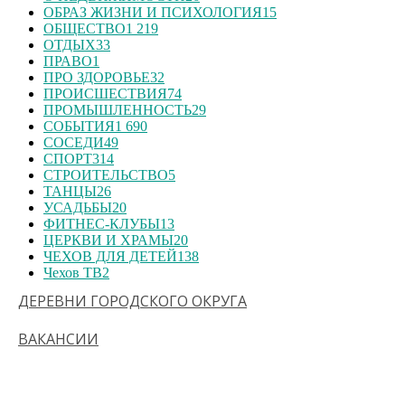
ОБРАЗ ЖИЗНИ И ПСИХОЛОГИЯ
15
ОБЩЕСТВО
1 219
ОТДЫХ
33
ПРАВО
1
ПРО ЗДОРОВЬЕ
32
ПРОИСШЕСТВИЯ
74
ПРОМЫШЛЕННОСТЬ
29
СОБЫТИЯ
1 690
СОСЕДИ
49
СПОРТ
314
СТРОИТЕЛЬСТВО
5
ТАНЦЫ
26
УСАДЬБЫ
20
ФИТНЕС-КЛУБЫ
13
ЦЕРКВИ И ХРАМЫ
20
ЧЕХОВ ДЛЯ ДЕТЕЙ
138
Чехов ТВ
2
ДЕРЕВНИ ГОРОДСКОГО ОКРУГА
ВАКАНСИИ