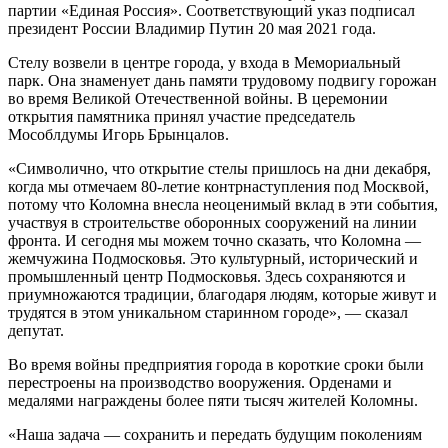
партии «Единая Россия». Соответствующий указ подписал
президент России Владимир Путин 20 мая 2021 года.
Стелу возвели в центре города, у входа в Мемориальный
парк. Она знаменует дань памяти трудовому подвигу горожан
во время Великой Отечественной войны. В церемонии
открытия памятника принял участие председатель
Мособлдумы Игорь Брынцалов.
«Символично, что открытие стелы пришлось на дни декабря,
когда мы отмечаем 80-летие контрнаступления под Москвой,
потому что Коломна внесла неоценимый вклад в эти события,
участвуя в строительстве оборонных сооружений на линии
фронта. И сегодня мы можем точно сказать, что Коломна —
жемчужина Подмосковья. Это культурный, исторический и
промышленный центр Подмосковья. Здесь сохраняются и
приумножаются традиции, благодаря людям, которые живут и
трудятся в этом уникальном старинном городе», — сказал
депутат.
Во время войны предприятия города в короткие сроки были
перестроены на производство вооружения. Орденами и
медалями награждены более пяти тысяч жителей Коломны.
«Наша задача — сохранить и передать будущим поколениям