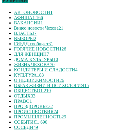
РУБРИКИ
АВТОНОВОСТИ
1
АФИША
1 166
ВАКАНСИИ
1
Видео новости Чехова
21
ВЛАСТЬ
37
ВЫБОРЫ
2
ГИБДД сообщает
31
ГОРЯЧИЕ НОВОСТИ
126
ДЛЯ ЖЕНЩИН
7
ДОМА КУЛЬТУРЫ
10
ЖИЗНЬ ЧЕХОВА
70
КОНДИТЕРЫ И СЛАДОСТИ
4
КУЛЬТУРА
183
О НЕДВИЖИМОСТИ
26
ОБРАЗ ЖИЗНИ И ПСИХОЛОГИЯ
15
ОБЩЕСТВО
1 219
ОТДЫХ
33
ПРАВО
1
ПРО ЗДОРОВЬЕ
32
ПРОИСШЕСТВИЯ
74
ПРОМЫШЛЕННОСТЬ
29
СОБЫТИЯ
1 690
СОСЕДИ
49