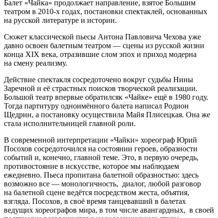
Б
алет «Чайка» продолжает направление, взятое Большим
театром в 2010-х годах, постановки спектаклей, основанных
на русской литературе и истории.
Сюжет классической пьесы Антона Павловича Чехова уже
давно освоен балетным театром — сцены из русской жизни
конца XIX века, отразившие слом эпох и приход модерна
на смену реализму.
Действие спектакля сосредоточено вокруг судьбы Нины
Заречной и её страстных поисков творческой реализации.
Большой театр впервые обратилсяк «Чайке» ещё в 1980 году.
Тогда партитуру одноимённого балета написал Родион
Щедрин, а постановку осуществила Майя Плисецкая. Она же
стала исполнительницей главной роли.
В современной интерпретации «Чайки» хореограф Юрий
Посохов сосредоточился на состоянии героев, образности
событий и, конечно, главной теме. Это, в первую очередь,
противостояние в искусстве, которое мы наблюдаем
ежедневно. Пьеса пропитана балетной образностью: здесь
возможно все — монологичность, диалог, любой разговор
на балетной сцене ведётся посредством жеста, объятия,
взгляда. Посохов, в своё время танцевавший в балетах
ведущих хореографов мира, в том числе авангардных, в своей