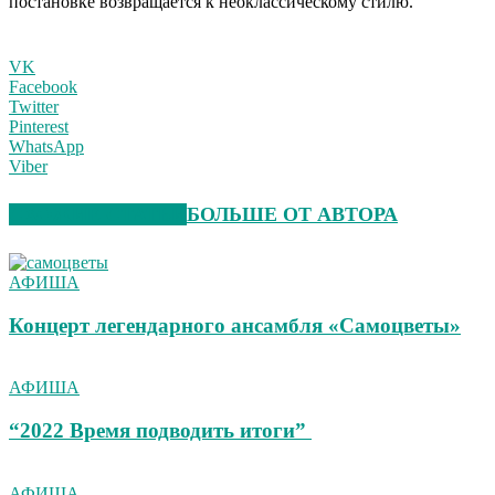
постановке возвращается к неоклассическому стилю.
VK
Facebook
Twitter
Pinterest
WhatsApp
Viber
СХОЖИЕ СТАТЬИ
БОЛЬШЕ ОТ АВТОРА
АФИША
Концерт легендарного ансамбля «Самоцветы»
АФИША
“2022 Время подводить итоги”
АФИША