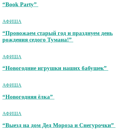
“Book Party”
АФИША
“Провожаем старый год и празднуем день
рождения седого Тумана!”
АФИША
“Новогодние игрушки наших бабушек”
АФИША
“Новогодняя ёлка”
АФИША
“Выезд на дом Дед Мороза и Снегурочки”