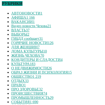
РУБРИКИ
АВТОНОВОСТИ
1
АФИША
1 166
ВАКАНСИИ
1
Видео новости Чехова
21
ВЛАСТЬ
37
ВЫБОРЫ
2
ГИБДД сообщает
31
ГОРЯЧИЕ НОВОСТИ
126
ДЛЯ ЖЕНЩИН
7
ДОМА КУЛЬТУРЫ
10
ЖИЗНЬ ЧЕХОВА
70
КОНДИТЕРЫ И СЛАДОСТИ
4
КУЛЬТУРА
183
О НЕДВИЖИМОСТИ
26
ОБРАЗ ЖИЗНИ И ПСИХОЛОГИЯ
15
ОБЩЕСТВО
1 219
ОТДЫХ
33
ПРАВО
1
ПРО ЗДОРОВЬЕ
32
ПРОИСШЕСТВИЯ
74
ПРОМЫШЛЕННОСТЬ
29
СОБЫТИЯ
1 690