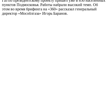
Газ по президентскому проекту пришел уже в 850 населенных
пунктов Подмосковья. Работы набрали высокий темп. Об
этом во время брифинга на «360» рассказал генеральный
директор «Мособлгаза» Игорь Баранов.