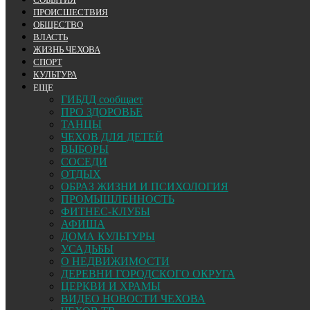
ПРОИСШЕСТВИЯ
ОБЩЕСТВО
ВЛАСТЬ
ЖИЗНЬ ЧЕХОВА
СПОРТ
КУЛЬТУРА
ЕЩЕ
ГИБДД сообщает
ПРО ЗДОРОВЬЕ
ТАНЦЫ
ЧЕХОВ ДЛЯ ДЕТЕЙ
ВЫБОРЫ
СОСЕДИ
ОТДЫХ
ОБРАЗ ЖИЗНИ И ПСИХОЛОГИЯ
ПРОМЫШЛЕННОСТЬ
ФИТНЕС-КЛУБЫ
АФИША
ДОМА КУЛЬТУРЫ
УСАДЬБЫ
О НЕДВИЖИМОСТИ
ДЕРЕВНИ ГОРОДСКОГО ОКРУГА
ЦЕРКВИ И ХРАМЫ
ВИДЕО НОВОСТИ ЧЕХОВА