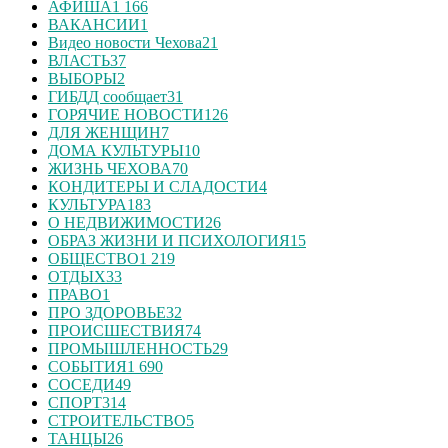
АФИША
1 166
ВАКАНСИИ
1
Видео новости Чехова
21
ВЛАСТЬ
37
ВЫБОРЫ
2
ГИБДД сообщает
31
ГОРЯЧИЕ НОВОСТИ
126
ДЛЯ ЖЕНЩИН
7
ДОМА КУЛЬТУРЫ
10
ЖИЗНЬ ЧЕХОВА
70
КОНДИТЕРЫ И СЛАДОСТИ
4
КУЛЬТУРА
183
О НЕДВИЖИМОСТИ
26
ОБРАЗ ЖИЗНИ И ПСИХОЛОГИЯ
15
ОБЩЕСТВО
1 219
ОТДЫХ
33
ПРАВО
1
ПРО ЗДОРОВЬЕ
32
ПРОИСШЕСТВИЯ
74
ПРОМЫШЛЕННОСТЬ
29
СОБЫТИЯ
1 690
СОСЕДИ
49
СПОРТ
314
СТРОИТЕЛЬСТВО
5
ТАНЦЫ
26