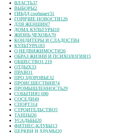
ВЛАСТЬ
37
ВЫБОРЫ
2
ГИБДД сообщает
31
ГОРЯЧИЕ НОВОСТИ
126
ДЛЯ ЖЕНЩИН
7
ДОМА КУЛЬТУРЫ
10
ЖИЗНЬ ЧЕХОВА
70
КОНДИТЕРЫ И СЛАДОСТИ
4
КУЛЬТУРА
183
О НЕДВИЖИМОСТИ
26
ОБРАЗ ЖИЗНИ И ПСИХОЛОГИЯ
15
ОБЩЕСТВО
1 219
ОТДЫХ
33
ПРАВО
1
ПРО ЗДОРОВЬЕ
32
ПРОИСШЕСТВИЯ
74
ПРОМЫШЛЕННОСТЬ
29
СОБЫТИЯ
1 690
СОСЕДИ
49
СПОРТ
314
СТРОИТЕЛЬСТВО
5
ТАНЦЫ
26
УСАДЬБЫ
20
ФИТНЕС-КЛУБЫ
13
ЦЕРКВИ И ХРАМЫ
20