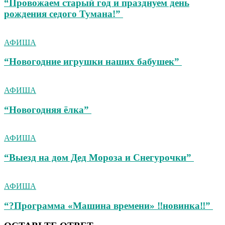
“Провожаем старый год и празднуем день
рождения седого Тумана!”
АФИША
“Новогодние игрушки наших бабушек”
АФИША
“Новогодняя ёлка”
АФИША
“Выезд на дом Дед Мороза и Снегурочки”
АФИША
“?Программа «Машина времени» ‼новинка‼”