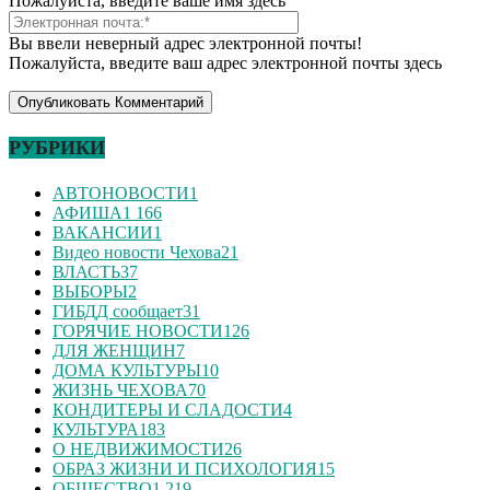
Пожалуйста, введите ваше имя здесь
Вы ввели неверный адрес электронной почты!
Пожалуйста, введите ваш адрес электронной почты здесь
РУБРИКИ
АВТОНОВОСТИ
1
АФИША
1 166
ВАКАНСИИ
1
Видео новости Чехова
21
ВЛАСТЬ
37
ВЫБОРЫ
2
ГИБДД сообщает
31
ГОРЯЧИЕ НОВОСТИ
126
ДЛЯ ЖЕНЩИН
7
ДОМА КУЛЬТУРЫ
10
ЖИЗНЬ ЧЕХОВА
70
КОНДИТЕРЫ И СЛАДОСТИ
4
КУЛЬТУРА
183
О НЕДВИЖИМОСТИ
26
ОБРАЗ ЖИЗНИ И ПСИХОЛОГИЯ
15
ОБЩЕСТВО
1 219