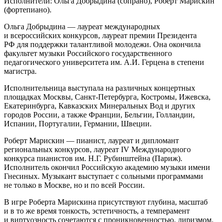
И
сполнители:
Ольга Добрыдина (сопрано),
Роберт Марискин
(фортепиано).
Ольга Добрыдина
— лауреат международных
и всероссийских конкурсов, лауреат премии Президента
РФ для поддержки талантливой молодежи. Она окончила
факультет музыки Российского государственного
педагогического университета им. А.И. Герцена в степени
магистра.
Исполнительница в
ыступала на различных концертных
площадках Москвы, Санкт-Петербурга, Костромы, Ижевска,
Екатеринбурга, Кавказских Минеральных Вод и других
городов России, а также Франции, Бельгии, Голландии,
Испании, Португалии, Германии, Швеции.
Роберт Марискин
— пианист, лауреат и дипломант
региональных конкурсов, лауреат IV Международного
конкурса пианистов им. Н.Г. Рубинштейна (Париж).
Исполнитель окончил Российскую академию музыки имени
Гнесиных. Музыкант в
ыступает с сольными программами
не только в Москве, но и по всей России.
В игре Роберта Марискина присутствуют глубина, масштаб
и в то же время тонкость, эстетичность, а темперамент
и виртуозность сочетаются с проникновенностью, лиризмом.