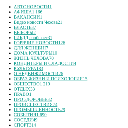
АВТОНОВОСТИ
1
АФИША
1 166
ВАКАНСИИ
1
Видео новости Чехова
21
ВЛАСТЬ
37
ВЫБОРЫ
2
ГИБДД сообщает
31
ГОРЯЧИЕ НОВОСТИ
126
ДЛЯ ЖЕНЩИН
7
ДОМА КУЛЬТУРЫ
10
ЖИЗНЬ ЧЕХОВА
70
КОНДИТЕРЫ И СЛАДОСТИ
4
КУЛЬТУРА
183
О НЕДВИЖИМОСТИ
26
ОБРАЗ ЖИЗНИ И ПСИХОЛОГИЯ
15
ОБЩЕСТВО
1 219
ОТДЫХ
33
ПРАВО
1
ПРО ЗДОРОВЬЕ
32
ПРОИСШЕСТВИЯ
74
ПРОМЫШЛЕННОСТЬ
29
СОБЫТИЯ
1 690
СОСЕДИ
49
СПОРТ
314