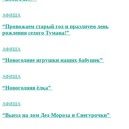
АФИША
“Провожаем старый год и празднуем день
рождения седого Тумана!”
АФИША
“Новогодние игрушки наших бабушек”
АФИША
“Новогодняя ёлка”
АФИША
“Выезд на дом Дед Мороза и Снегурочки”