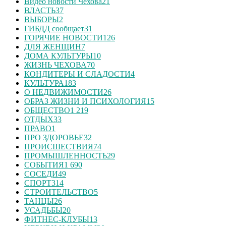
Видео новости Чехова
21
ВЛАСТЬ
37
ВЫБОРЫ
2
ГИБДД сообщает
31
ГОРЯЧИЕ НОВОСТИ
126
ДЛЯ ЖЕНЩИН
7
ДОМА КУЛЬТУРЫ
10
ЖИЗНЬ ЧЕХОВА
70
КОНДИТЕРЫ И СЛАДОСТИ
4
КУЛЬТУРА
183
О НЕДВИЖИМОСТИ
26
ОБРАЗ ЖИЗНИ И ПСИХОЛОГИЯ
15
ОБЩЕСТВО
1 219
ОТДЫХ
33
ПРАВО
1
ПРО ЗДОРОВЬЕ
32
ПРОИСШЕСТВИЯ
74
ПРОМЫШЛЕННОСТЬ
29
СОБЫТИЯ
1 690
СОСЕДИ
49
СПОРТ
314
СТРОИТЕЛЬСТВО
5
ТАНЦЫ
26
УСАДЬБЫ
20
ФИТНЕС-КЛУБЫ
13