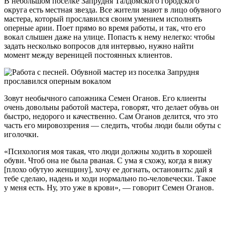
В небольшом поселке Запрудня Талдомского городского
округа есть местная звезда. Все жители знают в лицо обувного
мастера, который прославился своим умением исполнять
оперные арии. Поет прямо во время работы, и так, что его
вокал слышен даже на улице. Попасть к нему нелегко: чтобы
задать несколько вопросов для интервью, нужно найти
момент между вереницей постоянных клиентов.
Зовут необычного сапожника Семен Оганов. Его клиенты
очень довольны работой мастера, говорят, что делает обувь он
быстро, недорого и качественно. Сам Оганов делится, что это
часть его мировоззрения — следить, чтобы люди были обуты с
иголочки.
«Психология моя такая, что люди должны ходить в хорошей
обуви. Чтоб она не была рваная. С ума я схожу, когда я вижу
[плохо обутую женщину], хочу ее догнать, остановить: дай я
тебе сделаю, надень и ходи нормально по-человечески. Такое
у меня есть. Ну, это уже в крови», — говорит Семен Оганов.