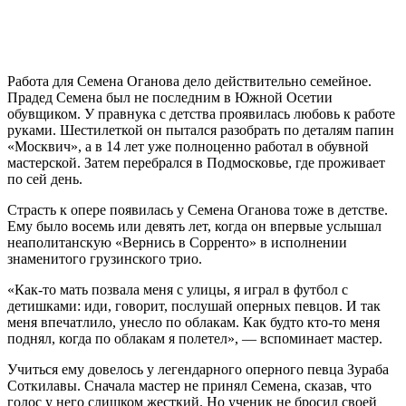
Работа для Семена Оганова дело действительно семейное.
Прадед Семена был не последним в Южной Осетии
обувщиком. У правнука с детства проявилась любовь к работе
руками. Шестилеткой он пытался разобрать по деталям папин
«Москвич», а в 14 лет уже полноценно работал в обувной
мастерской. Затем перебрался в Подмосковье, где проживает
по сей день.
Страсть к опере появилась у Семена Оганова тоже в детстве.
Ему было восемь или девять лет, когда он впервые услышал
неаполитанскую «Вернись в Сорренто» в исполнении
знаменитого грузинского трио.
«Как-то мать позвала меня с улицы, я играл в футбол с
детишками: иди, говорит, послушай оперных певцов. И так
меня впечатлило, унесло по облакам. Как будто кто-то меня
поднял, когда по облакам я полетел», — вспоминает мастер.
Учиться ему довелось у легендарного оперного певца Зураба
Соткилавы. Сначала мастер не принял Семена, сказав, что
голос у него слишком жесткий. Но ученик не бросил своей