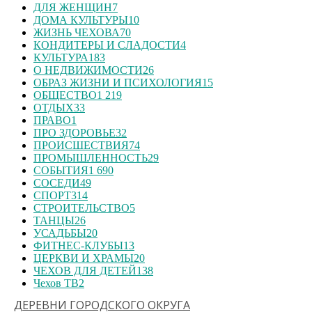
ДЛЯ ЖЕНЩИН
7
ДОМА КУЛЬТУРЫ
10
ЖИЗНЬ ЧЕХОВА
70
КОНДИТЕРЫ И СЛАДОСТИ
4
КУЛЬТУРА
183
О НЕДВИЖИМОСТИ
26
ОБРАЗ ЖИЗНИ И ПСИХОЛОГИЯ
15
ОБЩЕСТВО
1 219
ОТДЫХ
33
ПРАВО
1
ПРО ЗДОРОВЬЕ
32
ПРОИСШЕСТВИЯ
74
ПРОМЫШЛЕННОСТЬ
29
СОБЫТИЯ
1 690
СОСЕДИ
49
СПОРТ
314
СТРОИТЕЛЬСТВО
5
ТАНЦЫ
26
УСАДЬБЫ
20
ФИТНЕС-КЛУБЫ
13
ЦЕРКВИ И ХРАМЫ
20
ЧЕХОВ ДЛЯ ДЕТЕЙ
138
Чехов ТВ
2
ДЕРЕВНИ ГОРОДСКОГО ОКРУГА