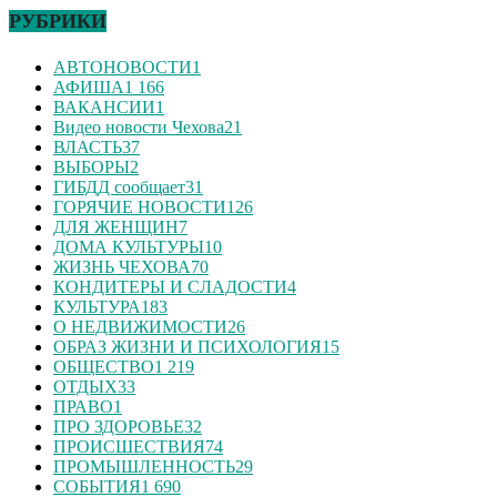
РУБРИКИ
АВТОНОВОСТИ
1
АФИША
1 166
ВАКАНСИИ
1
Видео новости Чехова
21
ВЛАСТЬ
37
ВЫБОРЫ
2
ГИБДД сообщает
31
ГОРЯЧИЕ НОВОСТИ
126
ДЛЯ ЖЕНЩИН
7
ДОМА КУЛЬТУРЫ
10
ЖИЗНЬ ЧЕХОВА
70
КОНДИТЕРЫ И СЛАДОСТИ
4
КУЛЬТУРА
183
О НЕДВИЖИМОСТИ
26
ОБРАЗ ЖИЗНИ И ПСИХОЛОГИЯ
15
ОБЩЕСТВО
1 219
ОТДЫХ
33
ПРАВО
1
ПРО ЗДОРОВЬЕ
32
ПРОИСШЕСТВИЯ
74
ПРОМЫШЛЕННОСТЬ
29
СОБЫТИЯ
1 690