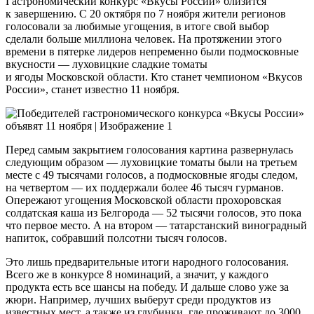
Гастрономический конкурс «Вкусы России» близится
к завершению. С 20 октября по 7 ноября жители регионов
голосовали за любимые угощения, в итоге свой выбор
сделали больше миллиона человек. На протяжении этого
времени в пятерке лидеров непременно были подмосковные
вкусности — луховицкие сладкие томаты
и ягоды Московской области. Кто станет чемпионом «Вкусов
России», станет известно 11 ноября.
Перед самым закрытием голосования картина развернулась
следующим образом — луховицкие томаты были на третьем
месте с 49 тысячами голосов, а подмосковные ягоды следом,
на четвертом — их поддержали более 46 тысяч гурманов.
Опережают угощения Московской области прохоровская
солдатская каша из Белгорода — 52 тысячи голосов, это пока
что первое место. А на втором — татарстанский виноградный
напиток, собравший полсотни тысяч голосов.
Это лишь предварительные итоги народного голосования.
Всего же в конкурсе 8 номинаций, а значит, у каждого
продукта есть все шансы на победу. И дальше слово уже за
жюри. Например, лучших выберут среди продуктов из
известных мест, а также из глубинки, где проживают до 3000