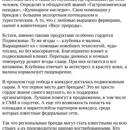
человек. Определят и обладателей званий «Гастрономическая
находка», «Кулинарное наследие». Свои номинации у
брендов с большим экспортным потенциалом и
туристическим. А то, что с любовью выращено фермерами,
оценят в компетенции «Вкус природы».
Кстати, именно такими продуктами особенно гордится
Подмосковье. Те же ягоды — клубника и малина.
Выращивают их с помощью новейших технологий, чудо-
теплиц, но без консервантов. Благоприятно влияет и
подмосковный климат. Перепады дневных и ночных
температур делают ягоды слаще. При них остаются и все
витамины. Клубника отвечает за антистресс и красоту кожи, а
малина нормализует пищеварение.
В прошлом году победа в конкурсе досталась подмосковным
сырам. А что первое место дает брендам? Это не просто
гордое звание самого вкусного, но и поддержка
организаторов. Лучшим помогут в продвижении, в том числе
в СМИ и соцсетях. А еще это возможность попасть на
площадки и маркетплейсы партнеров конкурса, среди
которых известные федеральные сети.
Так что региональные бренды могут стать известными на всю
страну, а их производители широко востребованными. Кто