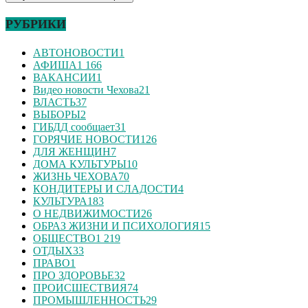
РУБРИКИ
АВТОНОВОСТИ
1
АФИША
1 166
ВАКАНСИИ
1
Видео новости Чехова
21
ВЛАСТЬ
37
ВЫБОРЫ
2
ГИБДД сообщает
31
ГОРЯЧИЕ НОВОСТИ
126
ДЛЯ ЖЕНЩИН
7
ДОМА КУЛЬТУРЫ
10
ЖИЗНЬ ЧЕХОВА
70
КОНДИТЕРЫ И СЛАДОСТИ
4
КУЛЬТУРА
183
О НЕДВИЖИМОСТИ
26
ОБРАЗ ЖИЗНИ И ПСИХОЛОГИЯ
15
ОБЩЕСТВО
1 219
ОТДЫХ
33
ПРАВО
1
ПРО ЗДОРОВЬЕ
32
ПРОИСШЕСТВИЯ
74
ПРОМЫШЛЕННОСТЬ
29