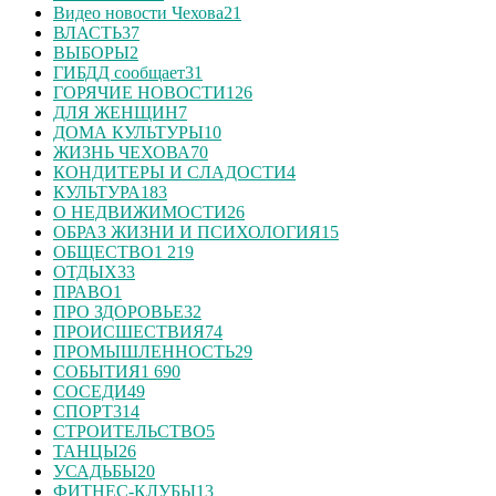
Видео новости Чехова
21
ВЛАСТЬ
37
ВЫБОРЫ
2
ГИБДД сообщает
31
ГОРЯЧИЕ НОВОСТИ
126
ДЛЯ ЖЕНЩИН
7
ДОМА КУЛЬТУРЫ
10
ЖИЗНЬ ЧЕХОВА
70
КОНДИТЕРЫ И СЛАДОСТИ
4
КУЛЬТУРА
183
О НЕДВИЖИМОСТИ
26
ОБРАЗ ЖИЗНИ И ПСИХОЛОГИЯ
15
ОБЩЕСТВО
1 219
ОТДЫХ
33
ПРАВО
1
ПРО ЗДОРОВЬЕ
32
ПРОИСШЕСТВИЯ
74
ПРОМЫШЛЕННОСТЬ
29
СОБЫТИЯ
1 690
СОСЕДИ
49
СПОРТ
314
СТРОИТЕЛЬСТВО
5
ТАНЦЫ
26
УСАДЬБЫ
20
ФИТНЕС-КЛУБЫ
13