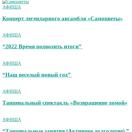
АФИША
Концерт легендарного ансамбля «Самоцветы»
АФИША
“2022 Время подводить итоги”
АФИША
“Наш веселый новый год”
АФИША
Танцевальный спектакль «Возвращение домой»
АФИША
“Танцевальные занятия (Активное долголетие) ”