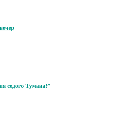
вечер
ия седого Тумана!”