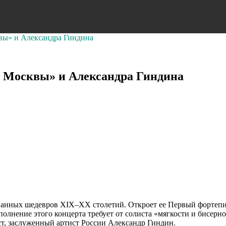
вы» и Александра Гиндина
ы Москвы» и Александра Гиндина
нанных шедевров XIX–XX столетий. Откроет ее Первый фортеп
олнение этого концерта требует от солиста «мягкости и бисернос
т, заслуженный артист России Александр Гиндин.