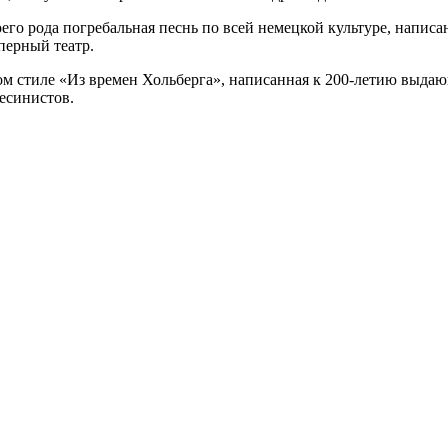
о рода погребальная песнь по всей немецкой культуре, написа
оперный театр.
ом стиле «Из времен Хольберга», написанная к 200-летию выда
есинистов.