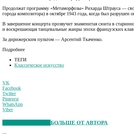
Продолжат программу «Метаморфозы» Рихарда Штрауса — своег
города композитора) в октябре 1943 года, когда был разрушен 
В завершение концерта прозвучит знаменитая сюита в старинн
и воскрешающая танцевальные жанры эпохи французских клав
За дирижерским пультом — Арсентий Ткаченко.
Подробнее
ТЕГИ
Классическое искусство
VK
Facebook
Twitter
Pinterest
WhatsApp
Viber
СХОЖИЕ СТАТЬИ
БОЛЬШЕ ОТ АВТОРА