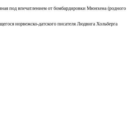
нная под впечатлением от бомбардировки Мюнхена (родного
ющегося норвежско-датского писателя Людвига Хольберга