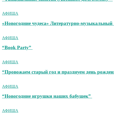
АФИША
«Новогодние чудеса» Литературно-музыкальный 
АФИША
“Book Party”
АФИША
“Провожаем старый год и празднуем день рожден
АФИША
“Новогодние игрушки наших бабушек”
АФИША