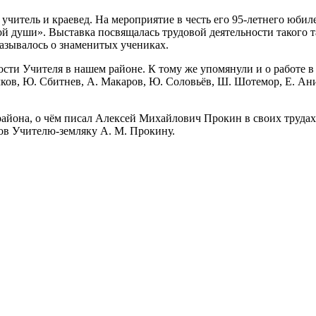
итель и краевед. На мероприятие в честь его 95-летнего юбиле
души». Выставка посвящалась трудовой деятельности такого т
казывалось о знаменитых учениках.
ости Учителя в нашем районе. К тому же упомянули и о работе в
ов, Ю. Сбитнев, А. Макаров, Ю. Соловьёв, Ш. Шотемор, Е. Анищ
айона, о чём писал Алексей Михайлович Прокин в своих трудах,
ов Учителю-земляку А. М. Прокину.