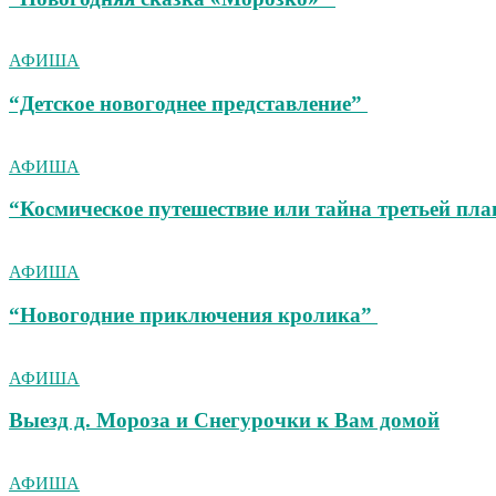
АФИША
“Детское новогоднее представление”
АФИША
“Космическое путешествие или тайна третьей пл
АФИША
“Новогодние приключения кролика”
АФИША
Выезд д. Мороза и Снегурочки к Вам домой
АФИША