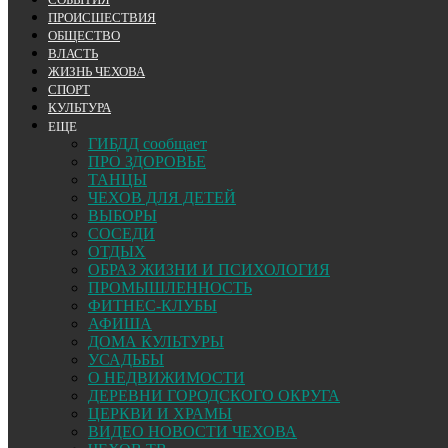
ПРОИСШЕСТВИЯ
ОБЩЕСТВО
ВЛАСТЬ
ЖИЗНЬ ЧЕХОВА
СПОРТ
КУЛЬТУРА
ЕЩЕ
ГИБДД сообщает
ПРО ЗДОРОВЬЕ
ТАНЦЫ
ЧЕХОВ ДЛЯ ДЕТЕЙ
ВЫБОРЫ
СОСЕДИ
ОТДЫХ
ОБРАЗ ЖИЗНИ И ПСИХОЛОГИЯ
ПРОМЫШЛЕННОСТЬ
ФИТНЕС-КЛУБЫ
АФИША
ДОМА КУЛЬТУРЫ
УСАДЬБЫ
О НЕДВИЖИМОСТИ
ДЕРЕВНИ ГОРОДСКОГО ОКРУГА
ЦЕРКВИ И ХРАМЫ
ВИДЕО НОВОСТИ ЧЕХОВА