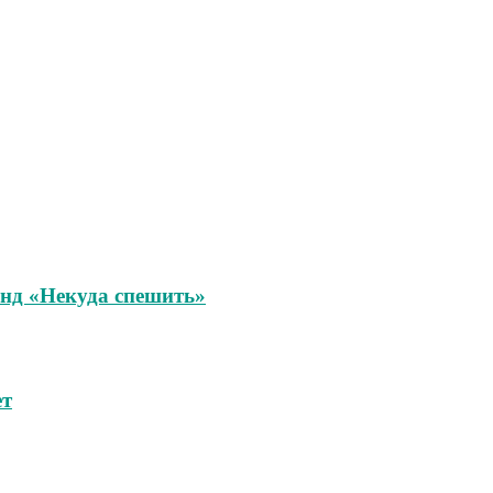
унд «Некуда спешить»
ет