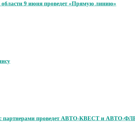
области 9 июня проведет «Прямую линию»
нису
но с партнерами проведет АВТО‑КВЕСТ и АВТО‑