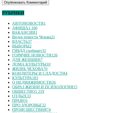
РУБРИКИ
АВТОНОВОСТИ
1
АФИША
1 166
ВАКАНСИИ
1
Видео новости Чехова
21
ВЛАСТЬ
37
ВЫБОРЫ
2
ГИБДД сообщает
31
ГОРЯЧИЕ НОВОСТИ
126
ДЛЯ ЖЕНЩИН
7
ДОМА КУЛЬТУРЫ
10
ЖИЗНЬ ЧЕХОВА
70
КОНДИТЕРЫ И СЛАДОСТИ
4
КУЛЬТУРА
183
О НЕДВИЖИМОСТИ
26
ОБРАЗ ЖИЗНИ И ПСИХОЛОГИЯ
15
ОБЩЕСТВО
1 219
ОТДЫХ
33
ПРАВО
1
ПРО ЗДОРОВЬЕ
32
ПРОИСШЕСТВИЯ
74