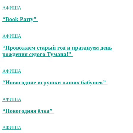
АФИША
“Book Party”
АФИША
“Провожаем старый год и празднуем день
рождения седого Тумана!”
АФИША
“Новогодние игрушки наших бабушек”
АФИША
“Новогодняя ёлка”
АФИША