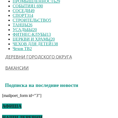
ПРОМЫШЛЕННОСТЬ
29
СОБЫТИЯ
1 690
СОСЕДИ
49
СПОРТ
314
СТРОИТЕЛЬСТВО
5
ТАНЦЫ
26
УСАДЬБЫ
20
ФИТНЕС-КЛУБЫ
13
ЦЕРКВИ И ХРАМЫ
20
ЧЕХОВ ДЛЯ ДЕТЕЙ
138
Чехов ТВ
2
ДЕРЕВНИ ГОРОДСКОГО ОКРУГА
ВАКАНСИИ
Подписка на последние новости
[mailpoet_form id="3"]
АФИША
НАШИ ДЕРЕВНИ