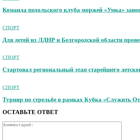
Команда подольского клуба моржей «Умка» заво
СПОРТ
Для детей из ЛДНР и Белгородской области прове
СПОРТ
Стартовал региональный этап старейшего детско
СПОРТ
Турнир по стрельбе в рамках Кубка «Служить От
ОСТАВЬТЕ ОТВЕТ