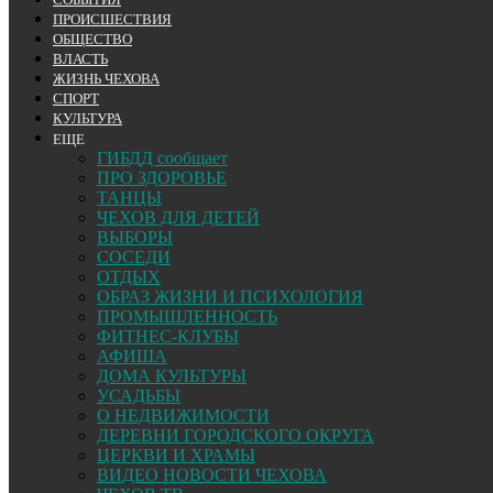
ПРОИСШЕСТВИЯ
ОБЩЕСТВО
ВЛАСТЬ
ЖИЗНЬ ЧЕХОВА
СПОРТ
КУЛЬТУРА
ЕЩЕ
ГИБДД сообщает
ПРО ЗДОРОВЬЕ
ТАНЦЫ
ЧЕХОВ ДЛЯ ДЕТЕЙ
ВЫБОРЫ
СОСЕДИ
ОТДЫХ
ОБРАЗ ЖИЗНИ И ПСИХОЛОГИЯ
ПРОМЫШЛЕННОСТЬ
ФИТНЕС-КЛУБЫ
АФИША
ДОМА КУЛЬТУРЫ
УСАДЬБЫ
О НЕДВИЖИМОСТИ
ДЕРЕВНИ ГОРОДСКОГО ОКРУГА
ЦЕРКВИ И ХРАМЫ
ВИДЕО НОВОСТИ ЧЕХОВА