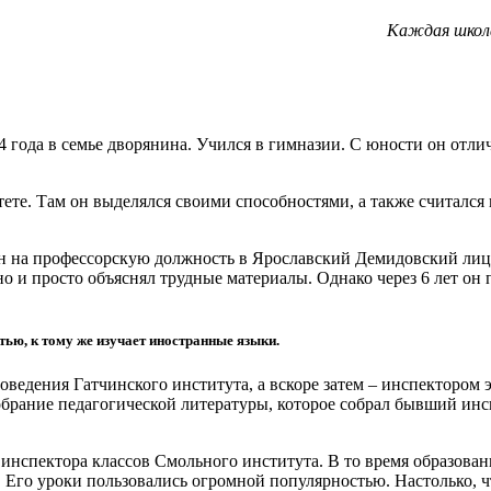
Каждая школа
года в семье дворянина. Учился в гимназии. С юности он отлича
ете. Там он выделялся своими способностями, а также считался 
ён на профессорскую должность в Ярославский Демидовский лиц
 и просто объяснял трудные материалы. Однако через 6 лет он 
ью, к тому же изучает иностранные языки.
новедения Гатчинского института, а вскоре затем – инспектором
обрание педагогической литературы, которое собрал бывший инс
 инспектора классов Смольного института. В то время образов
 Его уроки пользовались огромной популярностью. Настолько, 