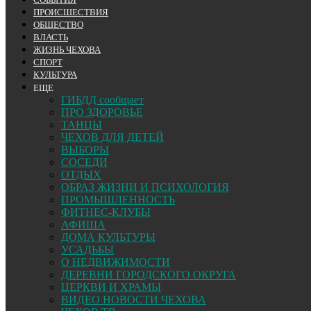
ПРОИСШЕСТВИЯ
ОБЩЕСТВО
ВЛАСТЬ
ЖИЗНЬ ЧЕХОВА
СПОРТ
КУЛЬТУРА
ЕЩЕ
ГИБДД сообщает
ПРО ЗДОРОВЬЕ
ТАНЦЫ
ЧЕХОВ ДЛЯ ДЕТЕЙ
ВЫБОРЫ
СОСЕДИ
ОТДЫХ
ОБРАЗ ЖИЗНИ И ПСИХОЛОГИЯ
ПРОМЫШЛЕННОСТЬ
ФИТНЕС-КЛУБЫ
АФИША
ДОМА КУЛЬТУРЫ
УСАДЬБЫ
О НЕДВИЖИМОСТИ
ДЕРЕВНИ ГОРОДСКОГО ОКРУГА
ЦЕРКВИ И ХРАМЫ
ВИДЕО НОВОСТИ ЧЕХОВА