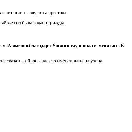
воспитании наследника престола.
рвый же год была издана трижды.
нем.
А именно благодаря Ушинскому школа изменилась.
В
у сказать, в Ярославле его именем названа улица.