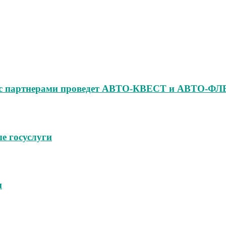
но с партнерами проведет АВТО‑КВЕСТ и АВТО‑
е госуслуги
м