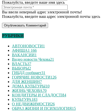
Пожалуйста, введите ваше имя здесь
Вы ввели неверный адрес электронной почты!
Пожалуйста, введите ваш адрес электронной почты здесь
РУБРИКИ
АВТОНОВОСТИ
1
АФИША
1 166
ВАКАНСИИ
1
Видео новости Чехова
21
ВЛАСТЬ
37
ВЫБОРЫ
2
ГИБДД сообщает
31
ГОРЯЧИЕ НОВОСТИ
126
ДЛЯ ЖЕНЩИН
7
ДОМА КУЛЬТУРЫ
10
ЖИЗНЬ ЧЕХОВА
70
КОНДИТЕРЫ И СЛАДОСТИ
4
КУЛЬТУРА
183
О НЕДВИЖИМОСТИ
26
ОБРАЗ ЖИЗНИ И ПСИХОЛОГИЯ
15