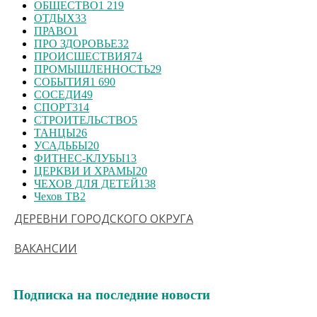
ОБЩЕСТВО
1 219
ОТДЫХ
33
ПРАВО
1
ПРО ЗДОРОВЬЕ
32
ПРОИСШЕСТВИЯ
74
ПРОМЫШЛЕННОСТЬ
29
СОБЫТИЯ
1 690
СОСЕДИ
49
СПОРТ
314
СТРОИТЕЛЬСТВО
5
ТАНЦЫ
26
УСАДЬБЫ
20
ФИТНЕС-КЛУБЫ
13
ЦЕРКВИ И ХРАМЫ
20
ЧЕХОВ ДЛЯ ДЕТЕЙ
138
Чехов ТВ
2
ДЕРЕВНИ ГОРОДСКОГО ОКРУГА
ВАКАНСИИ
Подписка на последние новости