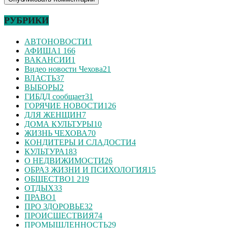
РУБРИКИ
АВТОНОВОСТИ
1
АФИША
1 166
ВАКАНСИИ
1
Видео новости Чехова
21
ВЛАСТЬ
37
ВЫБОРЫ
2
ГИБДД сообщает
31
ГОРЯЧИЕ НОВОСТИ
126
ДЛЯ ЖЕНЩИН
7
ДОМА КУЛЬТУРЫ
10
ЖИЗНЬ ЧЕХОВА
70
КОНДИТЕРЫ И СЛАДОСТИ
4
КУЛЬТУРА
183
О НЕДВИЖИМОСТИ
26
ОБРАЗ ЖИЗНИ И ПСИХОЛОГИЯ
15
ОБЩЕСТВО
1 219
ОТДЫХ
33
ПРАВО
1
ПРО ЗДОРОВЬЕ
32
ПРОИСШЕСТВИЯ
74
ПРОМЫШЛЕННОСТЬ
29