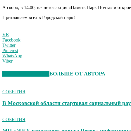
А скоро, в 14:00, начнется акция «Память Парк Почта» и откро
Приглашаем всех в Городской парк!
VK
Facebook
Twitter
Pinterest
WhatsApp
Viber
СХОЖИЕ СТАТЬИ
БОЛЬШЕ ОТ АВТОРА
СОБЫТИЯ
В Московской области стартовал социальный ра
СОБЫТИЯ
МП «ЖКХ городского округа Чехов» информиру