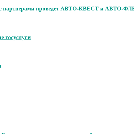
но с партнерами проведет АВТО‑КВЕСТ и АВТО‑
е госуслуги
м