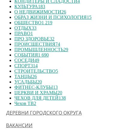
КОНДИТЕРЫ И СЛАДОСТИ
4
КУЛЬТУРА
183
О НЕДВИЖИМОСТИ
26
ОБРАЗ ЖИЗНИ И ПСИХОЛОГИЯ
15
ОБЩЕСТВО
1 219
ОТДЫХ
33
ПРАВО
1
ПРО ЗДОРОВЬЕ
32
ПРОИСШЕСТВИЯ
74
ПРОМЫШЛЕННОСТЬ
29
СОБЫТИЯ
1 690
СОСЕДИ
49
СПОРТ
314
СТРОИТЕЛЬСТВО
5
ТАНЦЫ
26
УСАДЬБЫ
20
ФИТНЕС-КЛУБЫ
13
ЦЕРКВИ И ХРАМЫ
20
ЧЕХОВ ДЛЯ ДЕТЕЙ
138
Чехов ТВ
2
ДЕРЕВНИ ГОРОДСКОГО ОКРУГА
ВАКАНСИИ