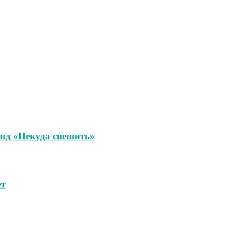
унд «Некуда спешить»
ет