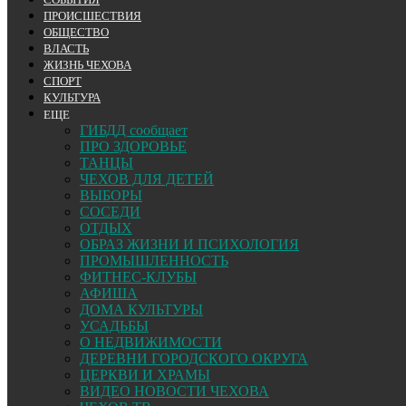
ПРОИСШЕСТВИЯ
ОБЩЕСТВО
ВЛАСТЬ
ЖИЗНЬ ЧЕХОВА
СПОРТ
КУЛЬТУРА
ЕЩЕ
ГИБДД сообщает
ПРО ЗДОРОВЬЕ
ТАНЦЫ
ЧЕХОВ ДЛЯ ДЕТЕЙ
ВЫБОРЫ
СОСЕДИ
ОТДЫХ
ОБРАЗ ЖИЗНИ И ПСИХОЛОГИЯ
ПРОМЫШЛЕННОСТЬ
ФИТНЕС-КЛУБЫ
АФИША
ДОМА КУЛЬТУРЫ
УСАДЬБЫ
О НЕДВИЖИМОСТИ
ДЕРЕВНИ ГОРОДСКОГО ОКРУГА
ЦЕРКВИ И ХРАМЫ
ВИДЕО НОВОСТИ ЧЕХОВА