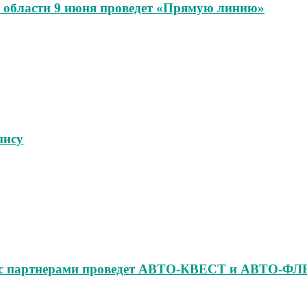
области 9 июня проведет «Прямую линию»
нису
но с партнерами проведет АВТО‑КВЕСТ и АВТО‑