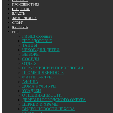
ПРОИСШЕСТВИЯ
ОБЩЕСТВО
ВЛАСТЬ
ЖИЗНЬ ЧЕХОВА
СПОРТ
КУЛЬТУРА
ЕЩЕ
ГИБДД сообщает
ПРО ЗДОРОВЬЕ
ТАНЦЫ
ЧЕХОВ ДЛЯ ДЕТЕЙ
ВЫБОРЫ
СОСЕДИ
ОТДЫХ
ОБРАЗ ЖИЗНИ И ПСИХОЛОГИЯ
ПРОМЫШЛЕННОСТЬ
ФИТНЕС-КЛУБЫ
АФИША
ДОМА КУЛЬТУРЫ
УСАДЬБЫ
О НЕДВИЖИМОСТИ
ДЕРЕВНИ ГОРОДСКОГО ОКРУГА
ЦЕРКВИ И ХРАМЫ
ВИДЕО НОВОСТИ ЧЕХОВА