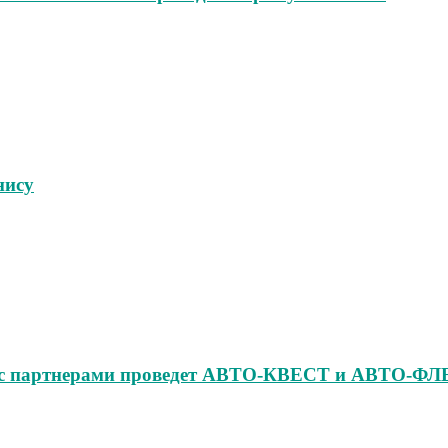
нису
но с партнерами проведет АВТО‑КВЕСТ и АВТО‑