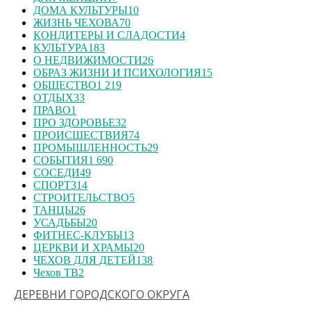
ДОМА КУЛЬТУРЫ
10
ЖИЗНЬ ЧЕХОВА
70
КОНДИТЕРЫ И СЛАДОСТИ
4
КУЛЬТУРА
183
О НЕДВИЖИМОСТИ
26
ОБРАЗ ЖИЗНИ И ПСИХОЛОГИЯ
15
ОБЩЕСТВО
1 219
ОТДЫХ
33
ПРАВО
1
ПРО ЗДОРОВЬЕ
32
ПРОИСШЕСТВИЯ
74
ПРОМЫШЛЕННОСТЬ
29
СОБЫТИЯ
1 690
СОСЕДИ
49
СПОРТ
314
СТРОИТЕЛЬСТВО
5
ТАНЦЫ
26
УСАДЬБЫ
20
ФИТНЕС-КЛУБЫ
13
ЦЕРКВИ И ХРАМЫ
20
ЧЕХОВ ДЛЯ ДЕТЕЙ
138
Чехов ТВ
2
ДЕРЕВНИ ГОРОДСКОГО ОКРУГА