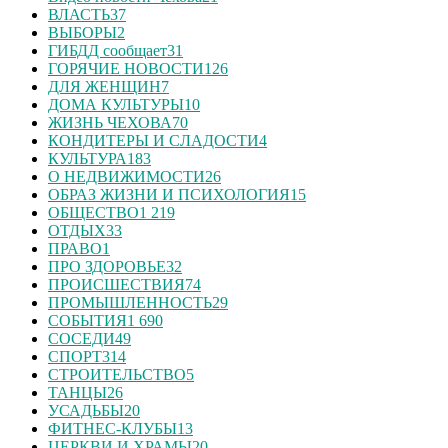
ВЛАСТЬ
37
ВЫБОРЫ
2
ГИБДД сообщает
31
ГОРЯЧИЕ НОВОСТИ
126
ДЛЯ ЖЕНЩИН
7
ДОМА КУЛЬТУРЫ
10
ЖИЗНЬ ЧЕХОВА
70
КОНДИТЕРЫ И СЛАДОСТИ
4
КУЛЬТУРА
183
О НЕДВИЖИМОСТИ
26
ОБРАЗ ЖИЗНИ И ПСИХОЛОГИЯ
15
ОБЩЕСТВО
1 219
ОТДЫХ
33
ПРАВО
1
ПРО ЗДОРОВЬЕ
32
ПРОИСШЕСТВИЯ
74
ПРОМЫШЛЕННОСТЬ
29
СОБЫТИЯ
1 690
СОСЕДИ
49
СПОРТ
314
СТРОИТЕЛЬСТВО
5
ТАНЦЫ
26
УСАДЬБЫ
20
ФИТНЕС-КЛУБЫ
13
ЦЕРКВИ И ХРАМЫ
20