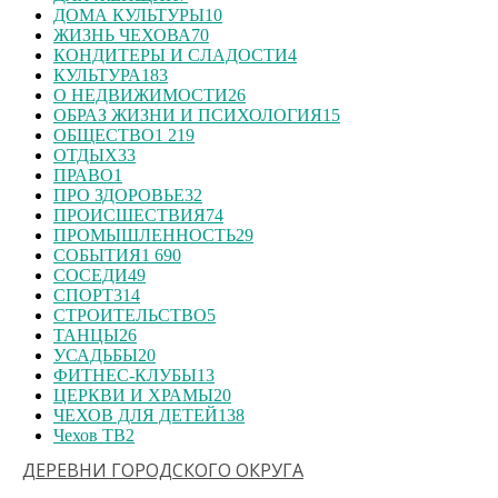
ДОМА КУЛЬТУРЫ
10
ЖИЗНЬ ЧЕХОВА
70
КОНДИТЕРЫ И СЛАДОСТИ
4
КУЛЬТУРА
183
О НЕДВИЖИМОСТИ
26
ОБРАЗ ЖИЗНИ И ПСИХОЛОГИЯ
15
ОБЩЕСТВО
1 219
ОТДЫХ
33
ПРАВО
1
ПРО ЗДОРОВЬЕ
32
ПРОИСШЕСТВИЯ
74
ПРОМЫШЛЕННОСТЬ
29
СОБЫТИЯ
1 690
СОСЕДИ
49
СПОРТ
314
СТРОИТЕЛЬСТВО
5
ТАНЦЫ
26
УСАДЬБЫ
20
ФИТНЕС-КЛУБЫ
13
ЦЕРКВИ И ХРАМЫ
20
ЧЕХОВ ДЛЯ ДЕТЕЙ
138
Чехов ТВ
2
ДЕРЕВНИ ГОРОДСКОГО ОКРУГА