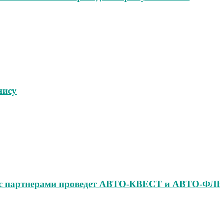
нису
но с партнерами проведет АВТО‑КВЕСТ и АВТО‑